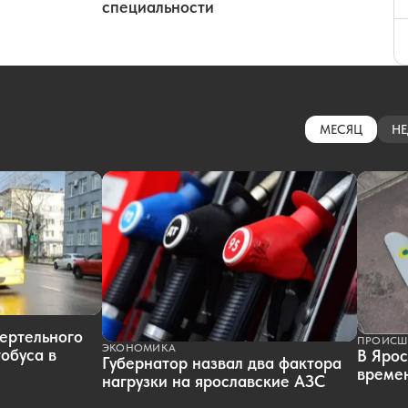
специальности
МЕСЯЦ
НЕ
ертельного
ПРОИСШ
ЭКОНОМИКА
обуса в
В Ярос
Губернатор назвал два фактора
времен
нагрузки на ярославские АЗС