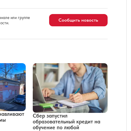
нале или группе
Сообщить новость
ости.
навливают
Сбер запустил
рмы
образовательный кредит на
обучение по любой