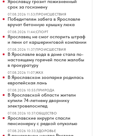
Ярославцу грозит пожизненный
срок за госизмену
07.08.2026 11:53
|
ПРОИСШЕСТВИЯ
Победителям забега в Ярославле
вручат бетонную крышку люка
07.08.2026 11:44
|
СПОРТ
Ярославец не смог оспорить штраф
и пени от каршеринговой компании
07.08.2026 11:37
|
ПРОИСШЕСТВИЯ
В Ярославле вода в доме стала по-
настоящему горячей после жалобы
в прокуратуру
07.08.2026 11:07
|
ЖКХ
В Ярославском зоопарке родилась
европейская лань
07.08.2026 10:55
|
ПРИРОДА
В Ярославской области жители
купили 74-летнему дворнику
электровелосипед
07.08.2026 10:37
|
ОБЩЕСТВО
Ярославские хирурги спасли
пенсионерку с редкой опухолью
07.08.2026 10:33
|
ЗДОРОВЬЕ
В пешеходном центре Ростова