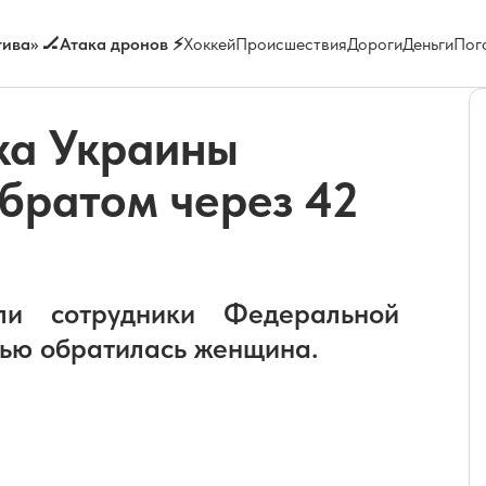
ива» 🏒
Атака дронов ⚡
Хоккей
Происшествия
Дороги
Деньги
Пог
ка Украины
 братом через 42
гли сотрудники Федеральной
щью обратилась женщина.