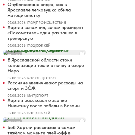
Опубликовано видео, как в
Ярославле легковушка сбила
мотоциклистку
07.08.2026 17:39
|
ПРОИСШЕСТВИЯ
Хартли вспомнил, зачем президент
«Локомотива» один раз зашел в
тренерскую
07.08.2026 17:02
|
ХОККЕЙ
Реклама
В Ярославской области стоки
канализации текли в почву и озеро
Неро
07.08.2026 16:18
|
ОБЩЕСТВО
Россияне увеличивают расходы на
спорт и ЗОЖ
07.08.2026 15:47
|
СПОРТ
Хартли рассказал о звонке
Никитину после победы в Казани
07.08.2026 15:01
|
ХОККЕЙ
Реклама
Боб Хартли рассказал о самом
тяжёлом моменте плей-офф в