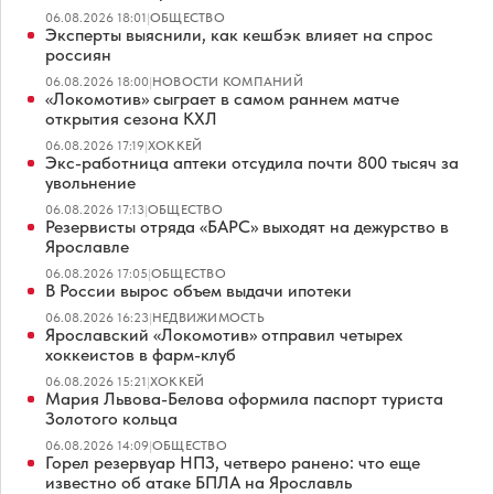
06.08.2026 18:01
|
ОБЩЕСТВО
Эксперты выяснили, как кешбэк влияет на спрос
россиян
06.08.2026 18:00
|
НОВОСТИ КОМПАНИЙ
«Локомотив» сыграет в самом раннем матче
открытия сезона КХЛ
06.08.2026 17:19
|
ХОККЕЙ
Экс-работница аптеки отсудила почти 800 тысяч за
увольнение
06.08.2026 17:13
|
ОБЩЕСТВО
Резервисты отряда «БАРС» выходят на дежурство в
Ярославле
06.08.2026 17:05
|
ОБЩЕСТВО
В России вырос объем выдачи ипотеки
06.08.2026 16:23
|
НЕДВИЖИМОСТЬ
Ярославский «Локомотив» отправил четырех
хоккеистов в фарм-клуб
06.08.2026 15:21
|
ХОККЕЙ
Мария Львова-Белова оформила паспорт туриста
Золотого кольца
06.08.2026 14:09
|
ОБЩЕСТВО
Горел резервуар НПЗ, четверо ранено: что еще
известно об атаке БПЛА на Ярославль