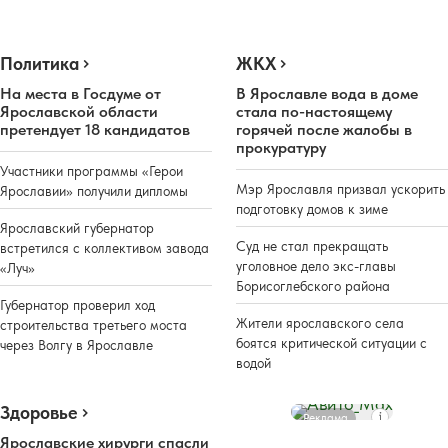
Политика
ЖКХ
На места в Госдуме от
В Ярославле вода в доме
Ярославской области
стала по-настоящему
претендует 18 кандидатов
горячей после жалобы в
прокуратуру
Участники программы «Герои
Мэр Ярославля призвал ускорить
Ярославии» получили дипломы
подготовку домов к зиме
Ярославский губернатор
Суд не стал прекращать
встретился с коллективом завода
уголовное дело экс-главы
«Луч»
Борисоглебского района
Губернатор проверил ход
Жители ярославского села
строительства третьего моста
боятся критической ситуации с
через Волгу в Ярославле
водой
Здоровье
Реклама
Ярославские хирурги спасли