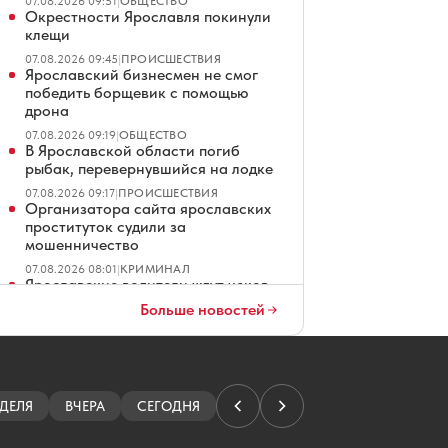
07.08.2026 09:51
|
ОБЩЕСТВО
Окрестности Ярославля покинули
клещи
07.08.2026 09:45
|
ПРОИСШЕСТВИЯ
Ярославский бизнесмен не смог
победить борщевик с помощью
дрона
07.08.2026 09:19
|
ОБЩЕСТВО
В Ярославской области погиб
рыбак, перевернувшийся на лодке
07.08.2026 09:17
|
ПРОИСШЕСТВИЯ
Организатора сайта ярославских
проституток судили за
мошенничество
07.08.2026 08:01
|
КРИМИНАЛ
Ярославские водители ждут чеков
на платных парковках
Больше новостей
07.08.2026 07:01
|
ОБЩЕСТВО
В Ярославле повторно продают
четырехзвездочный отель
07.08.2026 06:01
|
ЭКОНОМИКА
Ярославец просит не превращать
ДЕЛЯ
ВЧЕРА
СЕГОДНЯ
Тверицкий пляж в волейбольную
площадку