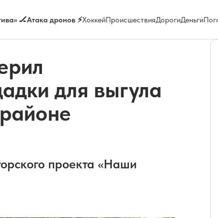
ива» 🏒
Атака дронов ⚡
Хоккей
Происшествия
Дороги
Деньги
Пог
ерил
адки для выгула
 районе
торского проекта «Наши