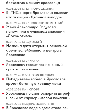
бесхозную машину ярославца
07.08.2026 13:52
|
ПРОИСШЕСТВИЯ
В «ТНС энерго Ярославль» подвели
итоги акции «Двойная выгода»
07.08.2026 13:27
|
НОВОСТИ КОМПАНИЙ
Жена Александра Радулова
напомнила о чудесном спасении
«Локомотива»
07.08.2026 13:06
|
ХОККЕЙ
Названа дата открытия основной
арены волейбольного центра в
Ярославле
07.08.2026 12:07
|
НАУКА
Ярославцу грозит пожизненный
срок за госизмену
07.08.2026 11:53
|
ПРОИСШЕСТВИЯ
Победителям забега в Ярославле
вручат бетонную крышку люка
07.08.2026 11:44
|
СПОРТ
Ярославец не смог оспорить штраф
и пени от каршеринговой компании
07.08.2026 11:37
|
ПРОИСШЕСТВИЯ
В Ярославле вода в доме стала по-