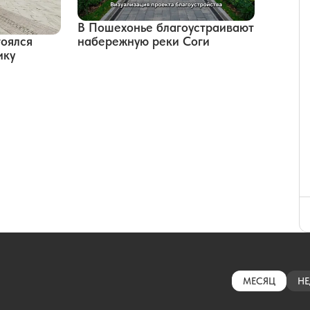
В Пошехонье благоустраивают
набережную реки Соги
тоялся
ику
МЕСЯЦ
НЕ