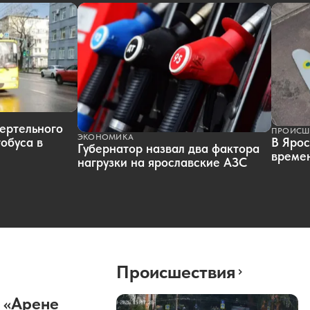
ертельного
ПРОИСШ
ЭКОНОМИКА
обуса в
В Ярос
Губернатор назвал два фактора
времен
нагрузки на ярославские АЗС
Происшествия
 «Арене