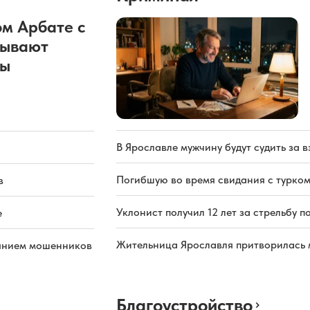
м Арбате с
рывают
ды
В Ярославле мужчину будут судить за в
Погибшую во время свидания с турком
в
Уклонист получил 12 лет за стрельбу п
е
Жительница Ярославля притворилась 
иянием мошенников
Благоустройство