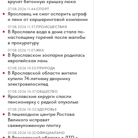
вручат бетонную крышку люка
07.08.2026 11:44
|
СПОРТ
Ярославец не смог оспорить штраф
и пени от каршеринговой компании
07.08.2026 11:37
|
ПРОИСШЕСТВИЯ
В Ярославле вода в доме стала по-
настоящему горячей после жалобы
в прокуратуру
07.08.2026 11:07
|
ЖКХ
В Ярославском зоопарке родилась
европейская лань
07.08.2026 10:55
|
ПРИРОДА
В Ярославской области жители
купили 74-летнему дворнику
электровелосипед
07.08.2026 10:37
|
ОБЩЕСТВО
Ярославские хирурги спасли
пенсионерку с редкой опухолью
07.08.2026 10:33
|
ЗДОРОВЬЕ
В пешеходном центре Ростова
Великого исправят
свежеуложенную плитку
07.08.2026 10:32
|
ОФИЦИАЛЬНО
В Ярославской области в ДТП с