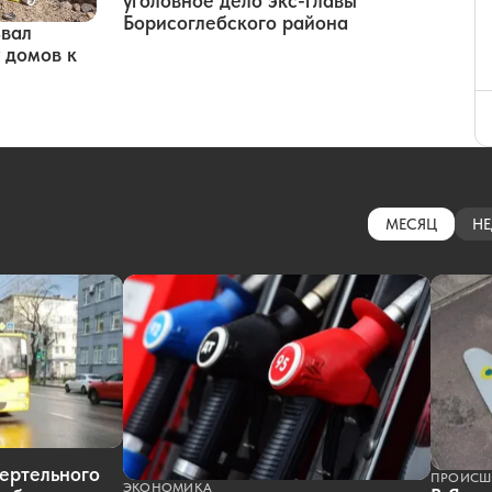
уголовное дело экс-главы
Борисоглебского района
звал
 домов к
МЕСЯЦ
НЕ
ертельного
ПРОИСШ
ЭКОНОМИКА