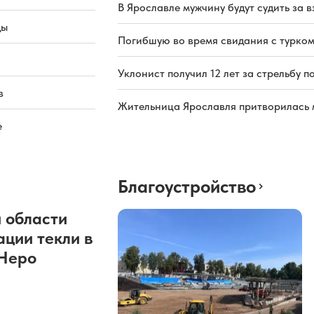
В Ярославле мужчину будут судить за в
ды
Погибшую во время свидания с турком
Уклонист получил 12 лет за стрельбу п
в
Жительница Ярославля притворилась 
е
Благоустройство
 области
ации текли в
 Неро