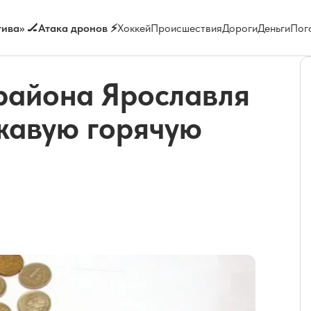
ива» 🏒
Атака дронов ⚡
Хоккей
Происшествия
Дороги
Деньги
Пог
района Ярославля
ржавую горячую