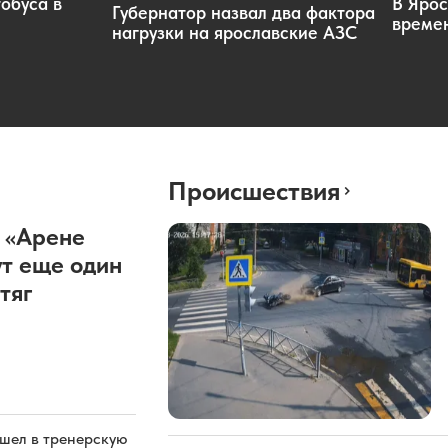
обуса в
В Ярос
Губернатор назвал два фактора
времен
нагрузки на ярославские АЗС
Происшествия
 «Арене
т еще один
тяг
ашел в тренерскую