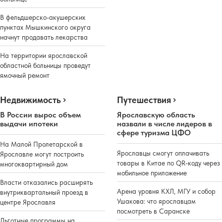
В фельдшерско-акушерских
пунктах Мышкинского округа
начнут продавать лекарства
На территории ярославской
областной больницы проведут
ямочный ремонт
Недвижимость
Путешествия
В России вырос объем
Ярославскую область
выдачи ипотеки
назвали в числе лидеров в
сфере туризма ЦФО
На Малой Пролетарской в
Ярославцы смогут оплачивать
Ярославле могут построить
товары в Китае по QR-коду через
многоквартирный дом
мобильное приложение
Власти отказались расширять
Арена уровня КХЛ, МГУ и собор
внутриквартальный проезд в
Ушакова: что ярославцам
центре Ярославля
посмотреть в Саранске
Льготные программы на