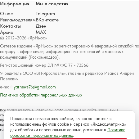
Информация
Мы в соцсетях
О нас
Telegram
Рекламодателям
ВКонтакте
Контакты
Дзен
Архив
MAX
© 2012–2026 «ЯрНьюс»
Сетевое издание «ЯрНьюс» зарегистрировано Федеральной службой по
надзору в сфере связи, информационных технологий и массовых
коммуникаций (Роскомнадзор).
Регистрационный номер ЭЛ № ФС 77 - 73566
Учредитель ООО «ВН-Ярославль», главный редактор Иванов Андрей
Павлович
e-mail:
yarnews76@gmail.com
Политика обработки персональных данных
Все права на любые материалы, опубликованные на сайте, защищены в
соответствии с российским и международным законодательством об авторском
Продолжая пользоваться сайтом, вы соглашаетесь с
праве и смежных правах. Любое использование текстовых, фото, аудио и
использованием файлов cookie и сервиса «Яндекс.Метрика»
видеоматериалов возможно только с согласия правообладателя с обязательной
для обработки персональных данных, указанных в
Политике
гиперссылкой на сайт https://www.yarnews.net; Для детей старше 16 лет.
обработки персональных данных
.