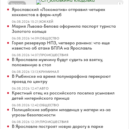
Реклама
Ярославский «Локомотив» отправил четырех
хоккеистов в фарм-клуб
06.08.2026 15:21
|
ХОККЕЙ
Мария Львова-Белова оформила паспорт туриста
Золотого кольца
06.08.2026 14:09
|
ОБЩЕСТВО
Горел резервуар НПЗ, четверо ранено: что еще
известно об атаке БПЛА на Ярославль
06.08.2026 14:07
|
ПРОИСШЕСТВИЯ
В Ярославле мужчину будут судить за взятку,
положенную в стол
06.08.2026 13:13
|
КРИМИНАЛ
В Рыбинске на время полумарафона перекроют
проезд по центру
06.08.2026 12:47
|
АВТО
Крестный отец из российского поселка усыновил
детей нигерийского принца
06.08.2026 12:42
|
ОБЩЕСТВО
Полицейские забрали младенца у матери из-за
угрозы безопасности
06.08.2026 12:39
|
ПРОИСШЕСТВИЯ
В Ярославле построят новую дорогу в парке