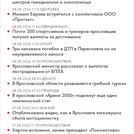
центров гемодиализа и онкопомощи
08.08.2026 11:13
|
ЗДОРОВЬЕ
Михаил Евраев встретился с коллективом ООО
«Протэкт»
08.08.2026 11:06
|
ОФИЦИАЛЬНО
Почти 300 спортсменов и тренеров-ярославцев
получат выплаты за достижения
08.08.2026 11:01
|
СПОРТ
Три человека погибли в ДТП в Переславле из-за
неуправляемого заноса
08.08.2026 10:30
|
ПРОИСШЕСТВИЯ
Ярославский министр рассказал о выплатах
пострадавшим от БПЛА
08.08.2026 08:02
|
ДЕНЬГИ
В Ярославской области развивается грибной туризм
08.08.2026 07:02
|
ПРИРОДА
В ярославской «Арене 2000» поднимут еще один
чемпионский стяг
07.08.2026 18:01
|
ХОККЕЙ
Опубликовано видео, как в Ярославле легковушка
сбила мотоциклистку
07.08.2026 17:39
|
ПРОИСШЕСТВИЯ
Хартли вспомнил, зачем президент «Локомотива»