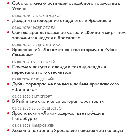
Собака стала участницей свадебного торжества в
Угличе
09.08.2026 12:17
|
ОБЩЕСТВО
Дожди и похолодание ожидаются в Ярославле
09.08.2026 11:03
|
ПОГОДА
Сбитые дроны, наземное метро и «Война и мир»: чем
запомнится неделя в Ярославле
09.08.2026 10:01
|
ПОЛИТИКА
Ярославский «Локомотив» стал вторым на Кубке
Овечкина
09.08.2026 09:01
|
ХОККЕЙ
Почему я покупаю одежду в секонд-хендах и
перестала этого стесняться
09.08.2026 07:01
|
ДИЗАЙН
Дубль форварда не привел к победе ярославского
«Шинника»
08.08.2026 21:17
|
СПОРТ
В Рыбинске скончался ветеран-фронтовик
08.08.2026 20:00
|
ОБЩЕСТВО
Ярославский «Локо» одержал две победы в
Петербурге
08.08.2026 18:15
|
ХОККЕЙ
Хозяина пекарни в Ярославле наказали за половую