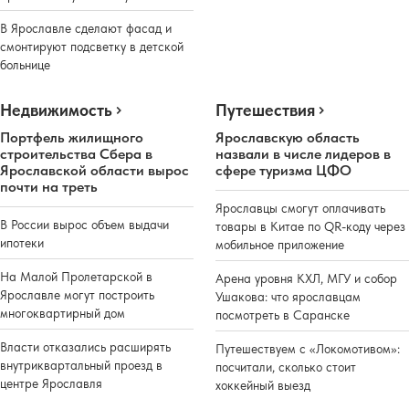
В Ярославле сделают фасад и
смонтируют подсветку в детской
больнице
Недвижимость
Путешествия
Портфель жилищного
Ярославскую область
строительства Сбера в
назвали в числе лидеров в
Ярославской области вырос
сфере туризма ЦФО
почти на треть
Ярославцы смогут оплачивать
В России вырос объем выдачи
товары в Китае по QR-коду через
ипотеки
мобильное приложение
На Малой Пролетарской в
Арена уровня КХЛ, МГУ и собор
Ярославле могут построить
Ушакова: что ярославцам
многоквартирный дом
посмотреть в Саранске
Власти отказались расширять
Путешествуем с «Локомотивом»:
внутриквартальный проезд в
посчитали, сколько стоит
центре Ярославля
хоккейный выезд