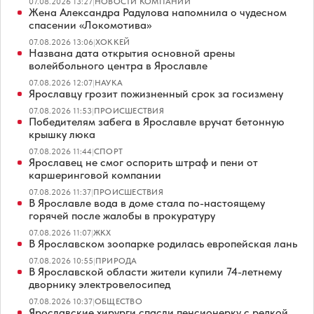
07.08.2026 13:27
|
НОВОСТИ КОМПАНИЙ
Жена Александра Радулова напомнила о чудесном
спасении «Локомотива»
07.08.2026 13:06
|
ХОККЕЙ
Названа дата открытия основной арены
волейбольного центра в Ярославле
07.08.2026 12:07
|
НАУКА
Ярославцу грозит пожизненный срок за госизмену
07.08.2026 11:53
|
ПРОИСШЕСТВИЯ
Победителям забега в Ярославле вручат бетонную
крышку люка
07.08.2026 11:44
|
СПОРТ
Ярославец не смог оспорить штраф и пени от
каршеринговой компании
07.08.2026 11:37
|
ПРОИСШЕСТВИЯ
В Ярославле вода в доме стала по-настоящему
горячей после жалобы в прокуратуру
07.08.2026 11:07
|
ЖКХ
В Ярославском зоопарке родилась европейская лань
07.08.2026 10:55
|
ПРИРОДА
В Ярославской области жители купили 74-летнему
дворнику электровелосипед
07.08.2026 10:37
|
ОБЩЕСТВО
Ярославские хирурги спасли пенсионерку с редкой