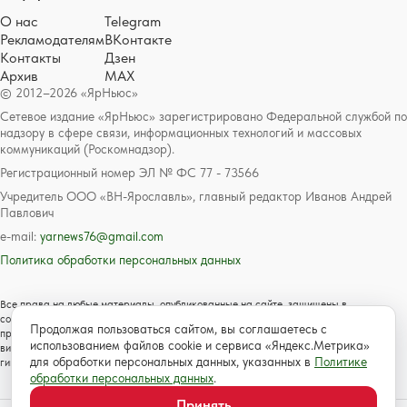
О нас
Telegram
Рекламодателям
ВКонтакте
Контакты
Дзен
Архив
MAX
© 2012–2026 «ЯрНьюс»
Сетевое издание «ЯрНьюс» зарегистрировано Федеральной службой по
надзору в сфере связи, информационных технологий и массовых
коммуникаций (Роскомнадзор).
Регистрационный номер ЭЛ № ФС 77 - 73566
Учредитель ООО «ВН-Ярославль», главный редактор Иванов Андрей
Павлович
e-mail:
yarnews76@gmail.com
Политика обработки персональных данных
Все права на любые материалы, опубликованные на сайте, защищены в
соответствии с российским и международным законодательством об авторском
Продолжая пользоваться сайтом, вы соглашаетесь с
праве и смежных правах. Любое использование текстовых, фото, аудио и
использованием файлов cookie и сервиса «Яндекс.Метрика»
видеоматериалов возможно только с согласия правообладателя с обязательной
для обработки персональных данных, указанных в
Политике
гиперссылкой на сайт https://www.yarnews.net; Для детей старше 16 лет.
обработки персональных данных
.
Принять