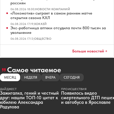
россиян
06.08.2026 18:00
|
НОВОСТИ КОМПАНИЙ
«Локомотив» сыграет в самом раннем матче
открытия сезона КХЛ
06.08.2026 17:19
|
ХОККЕЙ
Экс-работница аптеки отсудила почти 800 тысяч за
увольнение
06.08.2026 17:13
|
ОБЩЕСТВО
Больше новостей
Самое читаемое
МЕСЯЦ
НЕДЕЛЯ
ВЧЕРА
СЕГОДНЯ
ДАЙДЖЕСТ
ПРОИСШЕСТВИЯ
Зажигалка, гений и честный
Появилось видео
друг: нашли ТОП-10 цитат к
смертельного ДТП пеше
юбилею Александра
и автобуса в Ярославле
Радулова