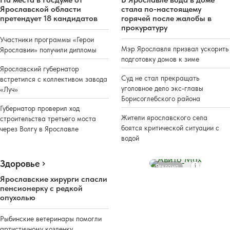
Ярославской области
стала по-настоящему
претендует 18 кандидатов
горячей после жалобы в
прокуратуру
Участники программы «Герои
Мэр Ярославля призвал ускорить
Ярославии» получили дипломы
подготовку домов к зиме
Ярославский губернатор
Суд не стал прекращать
встретился с коллективом завода
уголовное дело экс-главы
«Луч»
Борисоглебского района
Губернатор проверил ход
Жители ярославского села
строительства третьего моста
боятся критической ситуации с
через Волгу в Ярославле
водой
Здоровье
Реклама
Ярославские хирурги спасли
пенсионерку с редкой
опухолью
Рыбинские ветеринары помогли
артистичному козленку