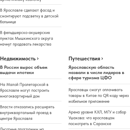
В Ярославле сделают фасад и
смонтируют подсветку в детской
больнице
В фельдшерско-акушерских
пунктах Мышкинского округа
начнут продавать лекарства
Недвижимость
Путешествия
В России вырос объем
Ярославскую область
выдачи ипотеки
назвали в числе лидеров в
сфере туризма ЦФО
На Малой Пролетарской в
Ярославцы смогут оплачивать
Ярославле могут построить
товары в Китае по QR-коду через
многоквартирный дом
мобильное приложение
Власти отказались расширять
Арена уровня КХЛ, МГУ и собор
внутриквартальный проезд в
Ушакова: что ярославцам
центре Ярославля
посмотреть в Саранске
Льготные программы на