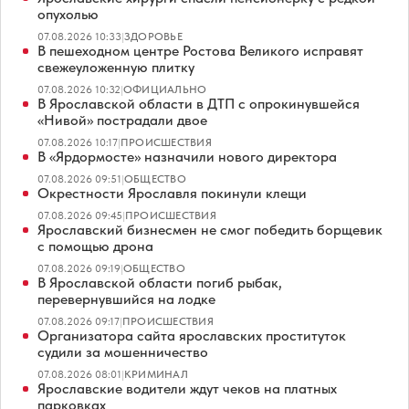
опухолью
07.08.2026 10:33
|
ЗДОРОВЬЕ
В пешеходном центре Ростова Великого исправят
свежеуложенную плитку
07.08.2026 10:32
|
ОФИЦИАЛЬНО
В Ярославской области в ДТП с опрокинувшейся
«Нивой» пострадали двое
07.08.2026 10:17
|
ПРОИСШЕСТВИЯ
В «Ярдормосте» назначили нового директора
07.08.2026 09:51
|
ОБЩЕСТВО
Окрестности Ярославля покинули клещи
07.08.2026 09:45
|
ПРОИСШЕСТВИЯ
Ярославский бизнесмен не смог победить борщевик
с помощью дрона
07.08.2026 09:19
|
ОБЩЕСТВО
В Ярославской области погиб рыбак,
перевернувшийся на лодке
07.08.2026 09:17
|
ПРОИСШЕСТВИЯ
Организатора сайта ярославских проституток
судили за мошенничество
07.08.2026 08:01
|
КРИМИНАЛ
Ярославские водители ждут чеков на платных
парковках