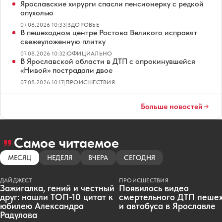
Ярославские хирурги спасли пенсионерку с редкой
опухолью
07.08.2026 10:33
|
ЗДОРОВЬЕ
В пешеходном центре Ростова Великого исправят
свежеуложенную плитку
07.08.2026 10:32
|
ОФИЦИАЛЬНО
В Ярославской области в ДТП с опрокинувшейся
«Нивой» пострадали двое
07.08.2026 10:17
|
ПРОИСШЕСТВИЯ
Больше новостей
Самое читаемое
МЕСЯЦ
НЕДЕЛЯ
ВЧЕРА
СЕГОДНЯ
ДАЙДЖЕСТ
ПРОИСШЕСТВИЯ
Зажигалка, гений и честный
Появилось видео
друг: нашли ТОП-10 цитат к
смертельного ДТП пеше
юбилею Александра
и автобуса в Ярославле
Радулова