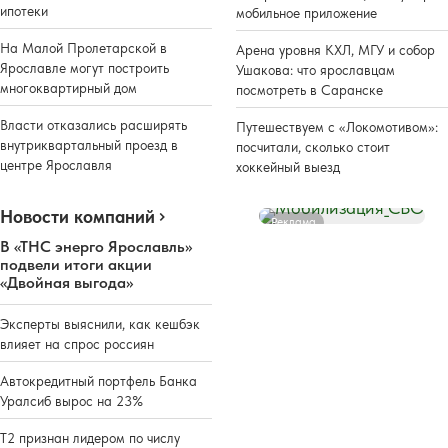
ипотеки
мобильное приложение
На Малой Пролетарской в
Арена уровня КХЛ, МГУ и собор
Ярославле могут построить
Ушакова: что ярославцам
многоквартирный дом
посмотреть в Саранске
Власти отказались расширять
Путешествуем с «Локомотивом»:
внутриквартальный проезд в
посчитали, сколько стоит
центре Ярославля
хоккейный выезд
Новости компаний
Реклама
В «ТНС энерго Ярославль»
подвели итоги акции
«Двойная выгода»
Эксперты выяснили, как кешбэк
влияет на спрос россиян
Автокредитный портфель Банка
Уралсиб вырос на 23%
Т2 признан лидером по числу