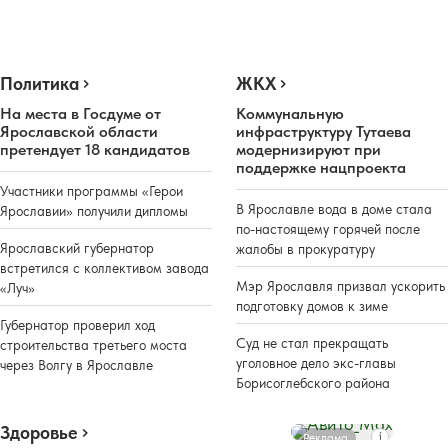
Политика
ЖКХ
На места в Госдуме от
Коммунальную
Ярославской области
инфраструктуру Тутаева
претендует 18 кандидатов
модернизируют при
поддержке нацпроекта
Участники программы «Герои
В Ярославле вода в доме стала
Ярославии» получили дипломы
по-настоящему горячей после
Ярославский губернатор
жалобы в прокуратуру
встретился с коллективом завода
Мэр Ярославля призвал ускорить
«Луч»
подготовку домов к зиме
Губернатор проверил ход
Суд не стал прекращать
строительства третьего моста
уголовное дело экс-главы
через Волгу в Ярославле
Борисоглебского района
Здоровье
Реклама