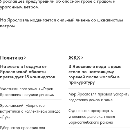
Ярославцев предупредили об опасной грозе с градом и
ураганным ветром
На Ярославль надвигается сильный ливень со шквалистым
ветром
Политика
ЖКХ
На места в Госдуме от
В Ярославле вода в доме
Ярославской области
стала по-настоящему
претендует 18 кандидатов
горячей после жалобы в
прокуратуру
Участники программы «Герои
Мэр Ярославля призвал ускорить
Ярославии» получили дипломы
подготовку домов к зиме
Ярославский губернатор
Суд не стал прекращать
встретился с коллективом завода
уголовное дело экс-главы
«Луч»
Борисоглебского района
Губернатор проверил ход