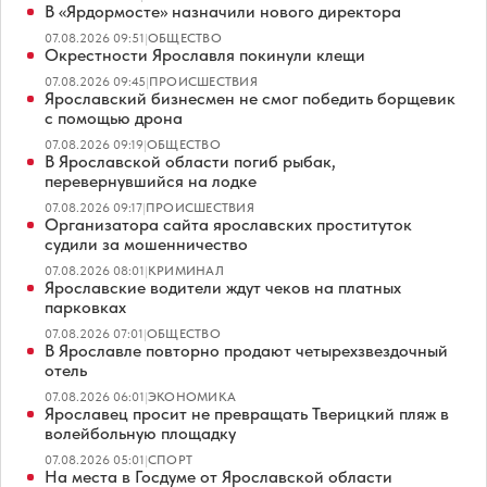
В «Ярдормосте» назначили нового директора
07.08.2026 09:51
|
ОБЩЕСТВО
Окрестности Ярославля покинули клещи
07.08.2026 09:45
|
ПРОИСШЕСТВИЯ
Ярославский бизнесмен не смог победить борщевик
с помощью дрона
07.08.2026 09:19
|
ОБЩЕСТВО
В Ярославской области погиб рыбак,
перевернувшийся на лодке
07.08.2026 09:17
|
ПРОИСШЕСТВИЯ
Организатора сайта ярославских проституток
судили за мошенничество
07.08.2026 08:01
|
КРИМИНАЛ
Ярославские водители ждут чеков на платных
парковках
07.08.2026 07:01
|
ОБЩЕСТВО
В Ярославле повторно продают четырехзвездочный
отель
07.08.2026 06:01
|
ЭКОНОМИКА
Ярославец просит не превращать Тверицкий пляж в
волейбольную площадку
07.08.2026 05:01
|
СПОРТ
На места в Госдуме от Ярославской области