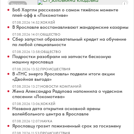
Реклама
Боб Хартли рассказал о самом тяжёлом моменте
плей-офф в «Локомотиве»
07.08.2026 14:52
|
ХОККЕЙ
В Ярославле восстанавливают жандармские казармы
07.08.2026 14:01
|
ОБЩЕСТВО
Сбер запустил образовательный кредит на обучение
по любой специальности
07.08.2026 13:58
|
ОБЩЕСТВО
Подростки разобрали на запчасти бесхозную
машину ярославца
07.08.2026 13:52
|
ПРОИСШЕСТВИЯ
В «ТНС энерго Ярославль» подвели итоги акции
«Двойная выгода»
07.08.2026 13:27
|
НОВОСТИ КОМПАНИЙ
Жена Александра Радулова напомнила о чудесном
спасении «Локомотива»
07.08.2026 13:06
|
ХОККЕЙ
Названа дата открытия основной арены
волейбольного центра в Ярославле
07.08.2026 12:07
|
НАУКА
Ярославцу грозит пожизненный срок за госизмену
07.08.2026 11:53
|
ПРОИСШЕСТВИЯ