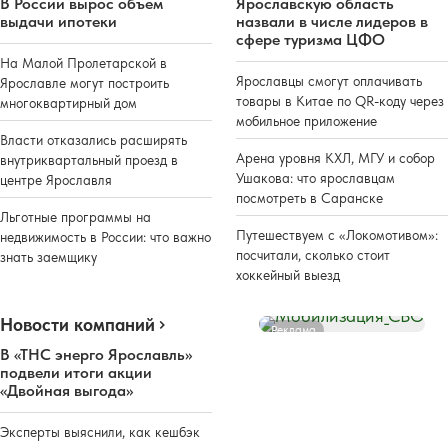
В России вырос объем
Ярославскую область
выдачи ипотеки
назвали в числе лидеров в
сфере туризма ЦФО
На Малой Пролетарской в
Ярославцы смогут оплачивать
Ярославле могут построить
товары в Китае по QR-коду через
многоквартирный дом
мобильное приложение
Власти отказались расширять
Арена уровня КХЛ, МГУ и собор
внутриквартальный проезд в
Ушакова: что ярославцам
центре Ярославля
посмотреть в Саранске
Льготные программы на
Путешествуем с «Локомотивом»:
недвижимость в России: что важно
посчитали, сколько стоит
знать заемщику
хоккейный выезд
Новости компаний
Реклама
В «ТНС энерго Ярославль»
подвели итоги акции
«Двойная выгода»
Эксперты выяснили, как кешбэк