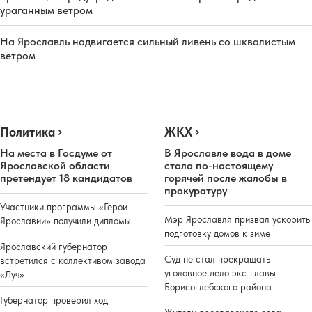
ураганным ветром
На Ярославль надвигается сильный ливень со шквалистым
ветром
Политика
ЖКХ
На места в Госдуме от
В Ярославле вода в доме
Ярославской области
стала по-настоящему
претендует 18 кандидатов
горячей после жалобы в
прокуратуру
Участники программы «Герои
Мэр Ярославля призвал ускорить
Ярославии» получили дипломы
подготовку домов к зиме
Ярославский губернатор
Суд не стал прекращать
встретился с коллективом завода
уголовное дело экс-главы
«Луч»
Борисоглебского района
Губернатор проверил ход