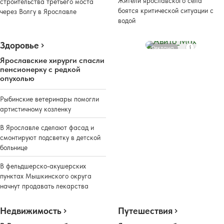
Жители ярославского села
строительства третьего моста
боятся критической ситуации с
через Волгу в Ярославле
водой
Здоровье
Реклама
Ярославские хирурги спасли
пенсионерку с редкой
опухолью
Рыбинские ветеринары помогли
артистичному козленку
В Ярославле сделают фасад и
смонтируют подсветку в детской
больнице
В фельдшерско-акушерских
пунктах Мышкинского округа
начнут продавать лекарства
Недвижимость
Путешествия