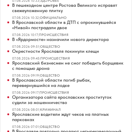
07.08.2026 10:33
|
ЗДОРОВЬЕ
В пешеходном центре Ростова Великого исправят
свежеуложенную плитку
07.08.2026 10:32
|
ОФИЦИАЛЬНО
В Ярославской области в ДТП с опрокинувшейся
«Нивой» пострадали двое
07.08.2026 10:17
|
ПРОИСШЕСТВИЯ
В «Ярдормосте» назначили нового директора
07.08.2026 09:51
|
ОБЩЕСТВО
Окрестности Ярославля покинули клещи
07.08.2026 09:45
|
ПРОИСШЕСТВИЯ
Ярославский бизнесмен не смог победить борщевик
с помощью дрона
07.08.2026 09:19
|
ОБЩЕСТВО
В Ярославской области погиб рыбак,
перевернувшийся на лодке
07.08.2026 09:17
|
ПРОИСШЕСТВИЯ
Организатора сайта ярославских проституток
судили за мошенничество
07.08.2026 08:01
|
КРИМИНАЛ
Ярославские водители ждут чеков на платных
парковках
07.08.2026 07:01
|
ОБЩЕСТВО
В Ярославле повторно продают четырехзвездочный