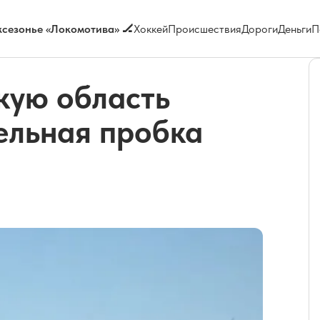
сезонье «Локомотива» 🏒
Хоккей
Происшествия
Дороги
Деньги
П
кую область
ельная пробка