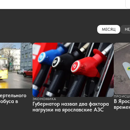
МЕСЯЦ
НЕ
ертельного
ПРОИСШ
ЭКОНОМИКА
обуса в
В Ярос
Губернатор назвал два фактора
времен
нагрузки на ярославские АЗС