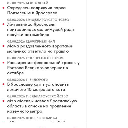
05.08.2026 14:01
|
ХОККЕЙ
Определен подрядчик парка
Подзеленье в Ярославле
05.08.2026 12:48
|
БЛАГОУСТРОЙСТВО
Жительница Ярославля
притворилась малоимущей ради
покупки автомобиля
05.08.2026 12:09
|
КРИМИНАЛ
Мама раздавленного воротами
мальчика ответила на травлю
05.08.2026 12:07
|
ПРОИСШЕСТВИЯ
Расширение федеральной трассы у
Ростова Великого завершат в
октябре
05.08.2026 11:31
|
ДОРОГИ
В Ярославле хотят установить
лежачего 10-метрового кота
05.08.2026 11:07
|
БЛАГОУСТРОЙСТВО
Мэр Москвы назвал Ярославскую
область в списке на продление
наземного метро
05.08.2026 10:01
|
ЭКОНОМИКА
«40 минут доставали»: в Рыбинске
парень сломал ногу на территории