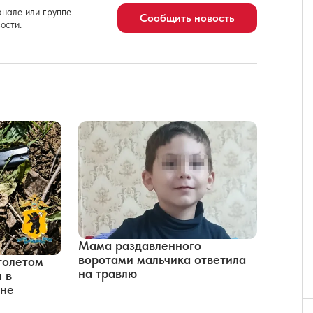
нале или группе
Сообщить новость
ости.
Мама раздавленного
воротами мальчика ответила
толетом
на травлю
 в
ине