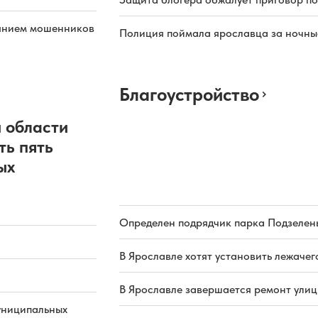
иянием мошенников
Полиция поймала ярославца за ночны
Благоустройство
 области
ть пять
ых
Определен подрядчик парка Подзелень
В Ярославле хотят установить лежачег
В Ярославле завершается ремонт ули
униципальных