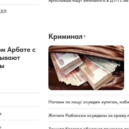
Ярославцы ищут виновного в ДТП с а
КХЛ
Криминал
м Арбате с
рывают
ды
Ногами по лицу: осужден хулиган, из
в
Жители Рыбинска осуждены за кражу л
е
Защита блогера обжалует приговор по