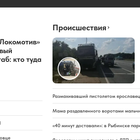
Происшествия
«Локомотив»
овый
аб: кто туда
Размахивавший пистолетом ярославец
Мама раздавленного воротами мальчи
Л
«40 минут доставали»: в Рыбинске па
повце