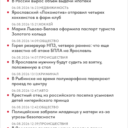
В России вырос объем выдачи ипотеки
06.08.2026 16:23
|
НЕДВИЖИМОСТЬ
Ярославский «Локомотив» отправил четырех
хоккеистов в фарм-клуб
06.08.2026 15:21
|
ХОККЕЙ
Мария Львова-Белова оформила паспорт туриста
Золотого кольца
06.08.2026 14:09
|
ОБЩЕСТВО
Горел резервуар НПЗ, четверо ранено: что еще
известно об атаке БПЛА на Ярославль
06.08.2026 14:07
|
ПРОИСШЕСТВИЯ
В Ярославле мужчину будут судить за взятку,
положенную в стол
06.08.2026 13:13
|
КРИМИНАЛ
В Рыбинске на время полумарафона перекроют
проезд по центру
06.08.2026 12:47
|
АВТО
Крестный отец из российского поселка усыновил
детей нигерийского принца
06.08.2026 12:42
|
ОБЩЕСТВО
Полицейские забрали младенца у матери из-за
угрозы безопасности
06.08.2026 12:39
|
ПРОИСШЕСТВИЯ