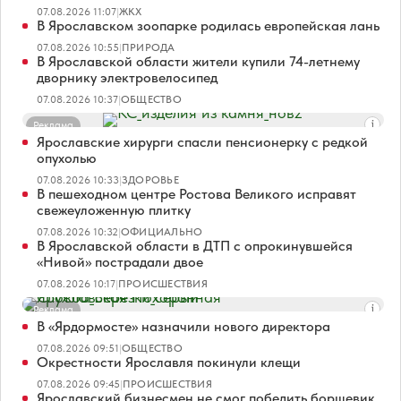
07.08.2026 11:07
|
ЖКХ
В Ярославском зоопарке родилась европейская лань
07.08.2026 10:55
|
ПРИРОДА
В Ярославской области жители купили 74-летнему
дворнику электровелосипед
07.08.2026 10:37
|
ОБЩЕСТВО
Реклама
Ярославские хирурги спасли пенсионерку с редкой
опухолью
07.08.2026 10:33
|
ЗДОРОВЬЕ
В пешеходном центре Ростова Великого исправят
свежеуложенную плитку
07.08.2026 10:32
|
ОФИЦИАЛЬНО
В Ярославской области в ДТП с опрокинувшейся
«Нивой» пострадали двое
07.08.2026 10:17
|
ПРОИСШЕСТВИЯ
Реклама
В «Ярдормосте» назначили нового директора
07.08.2026 09:51
|
ОБЩЕСТВО
Окрестности Ярославля покинули клещи
07.08.2026 09:45
|
ПРОИСШЕСТВИЯ
Ярославский бизнесмен не смог победить борщевик