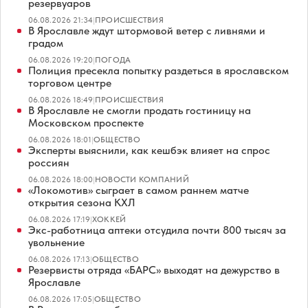
резервуаров
06.08.2026 21:34
|
ПРОИСШЕСТВИЯ
В Ярославле ждут штормовой ветер с ливнями и
градом
06.08.2026 19:20
|
ПОГОДА
Полиция пресекла попытку раздеться в ярославском
торговом центре
06.08.2026 18:49
|
ПРОИСШЕСТВИЯ
В Ярославле не смогли продать гостиницу на
Московском проспекте
06.08.2026 18:01
|
ОБЩЕСТВО
Эксперты выяснили, как кешбэк влияет на спрос
россиян
06.08.2026 18:00
|
НОВОСТИ КОМПАНИЙ
«Локомотив» сыграет в самом раннем матче
открытия сезона КХЛ
06.08.2026 17:19
|
ХОККЕЙ
Экс-работница аптеки отсудила почти 800 тысяч за
увольнение
06.08.2026 17:13
|
ОБЩЕСТВО
Резервисты отряда «БАРС» выходят на дежурство в
Ярославле
06.08.2026 17:05
|
ОБЩЕСТВО