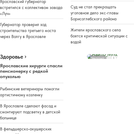
Ярославский губернатор
Суд не стал прекращать
встретился с коллективом завода
уголовное дело экс-главы
«Луч»
Борисоглебского района
Губернатор проверил ход
Жители ярославского села
строительства третьего моста
боятся критической ситуации с
через Волгу в Ярославле
водой
Здоровье
Реклама
Ярославские хирурги спасли
пенсионерку с редкой
опухолью
Рыбинские ветеринары помогли
артистичному козленку
В Ярославле сделают фасад и
смонтируют подсветку в детской
больнице
В фельдшерско-акушерских