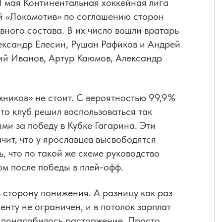
 мая Континентальная хоккейная лига
й «Локомотив» по соглашению сторон
вного состава. В их число вошли вратарь
ександр Елесин, Рушан Рафиков и Андрей
гий Иванов, Артур Каюмов, Александр
ников» не стоит. С вероятностью 99,9%
то клуб решил воспользоваться так
и за победу в Кубке Гагарина. Эти
ачит, что у ярославцев высвободятся
, что по такой же схеме руководство
м после победы в плей-офф.
в сторону понижения. А разницу как раз
нту не ограничен, и в потолок зарплат
и понадобилось расторжение. Просто