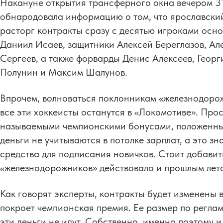
Накануне открытия трансферного окна вечером 31
обнародовала информацию о том, что ярославски
расторг контракты сразу с десятью игроками осно
Даниил Исаев, защитники Алексей Береглазов, Ал
Сергеев, а также форварды Денис Алексеев, Геор
Полунин и Максим Шалунов.
Впрочем, волноваться поклонникам «железнодорож
все эти хоккеисты останутся в «Локомотиве». Прос
называемыми чемпионскими бонусами, положенным
деньги не учитываются в потолке зарплат, а это зн
средства для подписания новичков. Стоит добавить
«железнодорожников» действовало и прошлым лето
Как говорят эксперты, контракты будет изменены 
покроет чемпионская премия. Ее размер по регламе
эти деньги не идут. Собственно, именно поэтому 