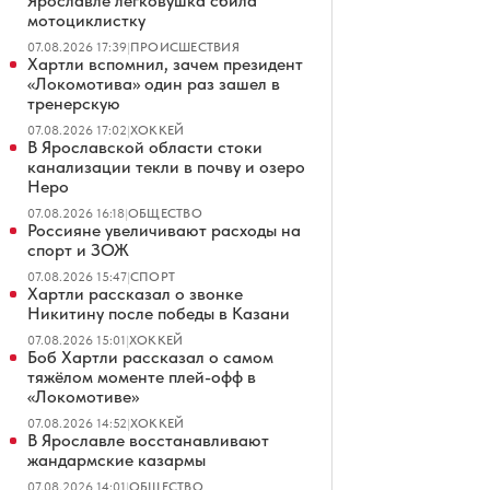
Ярославле легковушка сбила
мотоциклистку
07.08.2026 17:39
|
ПРОИСШЕСТВИЯ
Хартли вспомнил, зачем президент
«Локомотива» один раз зашел в
тренерскую
07.08.2026 17:02
|
ХОККЕЙ
В Ярославской области стоки
канализации текли в почву и озеро
Неро
07.08.2026 16:18
|
ОБЩЕСТВО
Россияне увеличивают расходы на
спорт и ЗОЖ
07.08.2026 15:47
|
СПОРТ
Хартли рассказал о звонке
Никитину после победы в Казани
07.08.2026 15:01
|
ХОККЕЙ
Боб Хартли рассказал о самом
тяжёлом моменте плей-офф в
«Локомотиве»
07.08.2026 14:52
|
ХОККЕЙ
В Ярославле восстанавливают
жандармские казармы
07.08.2026 14:01
|
ОБЩЕСТВО