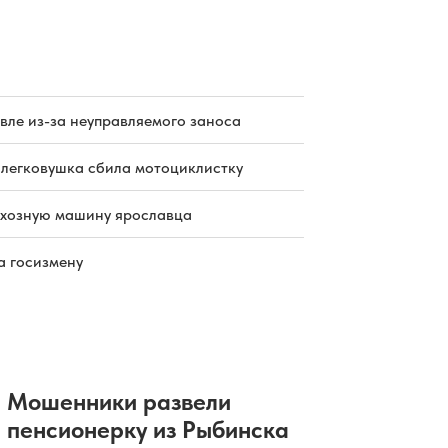
пострадали двое
07.08.2026 10:17
|
ПРОИСШЕСТВИЯ
В «Ярдормосте» назначили нового
директора
07.08.2026 09:51
|
ОБЩЕСТВО
Окрестности Ярославля покинули
вле из-за неуправляемого заноса
клещи
07.08.2026 09:45
|
ПРОИСШЕСТВИЯ
 легковушка сбила мотоциклистку
Ярославский бизнесмен не смог
победить борщевик с помощью
дрона
схозную машину ярославца
07.08.2026 09:19
|
ОБЩЕСТВО
В Ярославской области погиб
а госизмену
рыбак, перевернувшийся на лодке
07.08.2026 09:17
|
ПРОИСШЕСТВИЯ
Мошенники развели
пенсионерку из Рыбинска