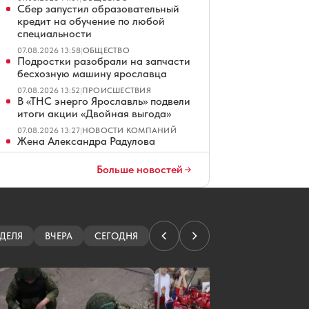
Сбер запустил образовательный
кредит на обучение по любой
специальности
07.08.2026 13:58
|
ОБЩЕСТВО
Подростки разобрали на запчасти
бесхозную машину ярославца
07.08.2026 13:52
|
ПРОИСШЕСТВИЯ
В «ТНС энерго Ярославль» подвели
итоги акции «Двойная выгода»
07.08.2026 13:27
|
НОВОСТИ КОМПАНИЙ
Жена Александра Радулова
напомнила о чудесном спасении
«Локомотива»
Больше новостей
07.08.2026 13:06
|
ХОККЕЙ
Названа дата открытия основной
арены волейбольного центра в
Ярославле
ДЕЛЯ
07.08.2026 12:07
ВЧЕРА
|
НАУКА
СЕГОДНЯ
Ярославцу грозит пожизненный
срок за госизмену
07.08.2026 11:53
|
ПРОИСШЕСТВИЯ
Победителям забега в Ярославле
вручат бетонную крышку люка