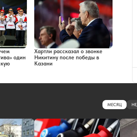
ачем
Хартли рассказал о звонке
ива» один
Никитину после победы в
скую
Казани
МЕСЯЦ
НЕ