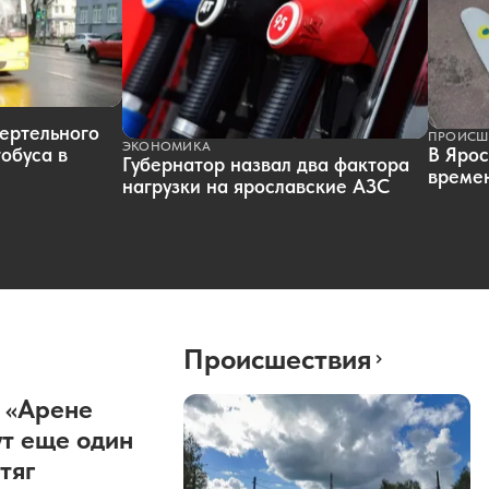
ертельного
ПРОИСШ
ЭКОНОМИКА
обуса в
В Ярос
Губернатор назвал два фактора
времен
нагрузки на ярославские АЗС
Происшествия
 «Арене
т еще один
тяг