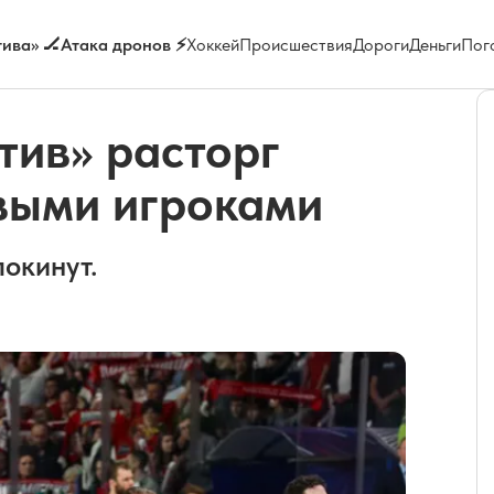
ива» 🏒
Атака дронов ⚡
Хоккей
Происшествия
Дороги
Деньги
Пог
тив» расторг
евыми игроками
покинут.