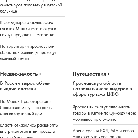
смонтируют подсветку в детской
больнице
В фельдшерско-акушерских
пунктах Мышкинского округа
начнут продавать лекарства
На территории ярославской
областной больницы проведут
ямочный ремонт
Недвижимость
Путешествия
В России вырос объем
Ярославскую область
выдачи ипотеки
назвали в числе лидеров в
сфере туризма ЦФО
На Малой Пролетарской в
Ярославцы смогут оплачивать
Ярославле могут построить
товары в Китае по QR-коду через
многоквартирный дом
мобильное приложение
Власти отказались расширять
Арена уровня КХЛ, МГУ и собор
внутриквартальный проезд в
Ушакова: что ярославцам
центре Ярославля