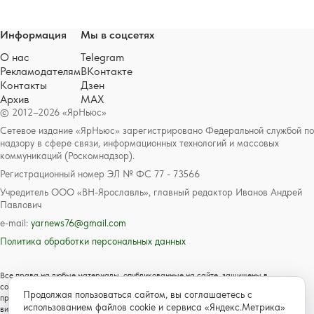
Информация
Мы в соцсетях
О нас
Telegram
Рекламодателям
ВКонтакте
Контакты
Дзен
Архив
MAX
© 2012–2026 «ЯрНьюс»
Сетевое издание «ЯрНьюс» зарегистрировано Федеральной службой по
надзору в сфере связи, информационных технологий и массовых
коммуникаций (Роскомнадзор).
Регистрационный номер ЭЛ № ФС 77 - 73566
Учредитель ООО «ВН-Ярославль», главный редактор Иванов Андрей
Павлович
e-mail:
yarnews76@gmail.com
Политика обработки персональных данных
Все права на любые материалы, опубликованные на сайте, защищены в
соответствии с российским и международным законодательством об авторском
Продолжая пользоваться сайтом, вы соглашаетесь с
праве и смежных правах. Любое использование текстовых, фото, аудио и
использованием файлов cookie и сервиса «Яндекс.Метрика»
видеоматериалов возможно только с согласия правообладателя с обязательной