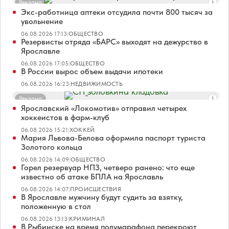
Реклама
Экс-работница аптеки отсудила почти 800 тысяч за
увольнение
06.08.2026 17:13
|
ОБЩЕСТВО
Резервисты отряда «БАРС» выходят на дежурство в
Ярославле
06.08.2026 17:05
|
ОБЩЕСТВО
В России вырос объем выдачи ипотеки
06.08.2026 16:23
|
НЕДВИЖИМОСТЬ
Реклама
Ярославский «Локомотив» отправил четырех
хоккеистов в фарм-клуб
06.08.2026 15:21
|
ХОККЕЙ
Мария Львова-Белова оформила паспорт туриста
Золотого кольца
06.08.2026 14:09
|
ОБЩЕСТВО
Горел резервуар НПЗ, четверо ранено: что еще
известно об атаке БПЛА на Ярославль
06.08.2026 14:07
|
ПРОИСШЕСТВИЯ
В Ярославле мужчину будут судить за взятку,
положенную в стол
06.08.2026 13:13
|
КРИМИНАЛ
В Рыбинске на время полумарафона перекроют