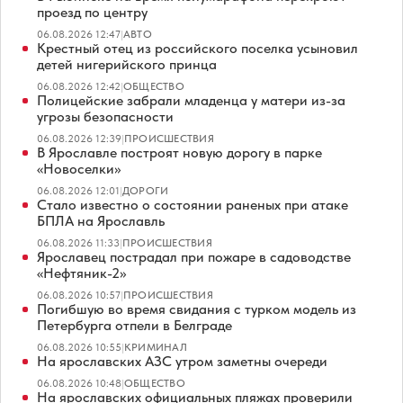
проезд по центру
06.08.2026 12:47
|
АВТО
Крестный отец из российского поселка усыновил
детей нигерийского принца
06.08.2026 12:42
|
ОБЩЕСТВО
Полицейские забрали младенца у матери из-за
угрозы безопасности
06.08.2026 12:39
|
ПРОИСШЕСТВИЯ
В Ярославле построят новую дорогу в парке
«Новоселки»
06.08.2026 12:01
|
ДОРОГИ
Стало известно о состоянии раненых при атаке
БПЛА на Ярославль
06.08.2026 11:33
|
ПРОИСШЕСТВИЯ
Ярославец пострадал при пожаре в садоводстве
«Нефтяник-2»
06.08.2026 10:57
|
ПРОИСШЕСТВИЯ
Погибшую во время свидания с турком модель из
Петербурга отпели в Белграде
06.08.2026 10:55
|
КРИМИНАЛ
На ярославских АЗС утром заметны очереди
06.08.2026 10:48
|
ОБЩЕСТВО
На ярославских официальных пляжах проверили