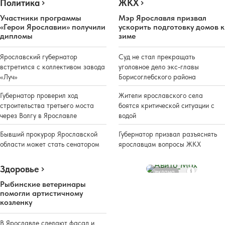
Политика
ЖКХ
Участники программы
Мэр Ярославля призвал
«Герои Ярославии» получили
ускорить подготовку домов к
дипломы
зиме
Ярославский губернатор
Суд не стал прекращать
встретился с коллективом завода
уголовное дело экс-главы
«Луч»
Борисоглебского района
Губернатор проверил ход
Жители ярославского села
строительства третьего моста
боятся критической ситуации с
через Волгу в Ярославле
водой
Бывший прокурор Ярославской
Губернатор призвал разъяснять
области может стать сенатором
ярославцам вопросы ЖКХ
Здоровье
Реклама
Рыбинские ветеринары
помогли артистичному
козленку
В Ярославле сделают фасад и