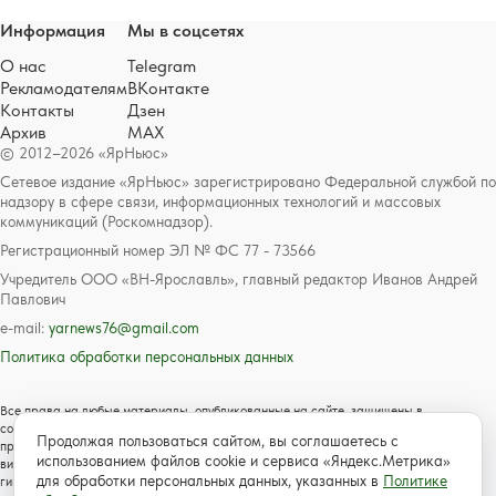
Информация
Мы в соцсетях
О нас
Telegram
Рекламодателям
ВКонтакте
Контакты
Дзен
Архив
MAX
© 2012–2026 «ЯрНьюс»
Сетевое издание «ЯрНьюс» зарегистрировано Федеральной службой по
надзору в сфере связи, информационных технологий и массовых
коммуникаций (Роскомнадзор).
Регистрационный номер ЭЛ № ФС 77 - 73566
Учредитель ООО «ВН-Ярославль», главный редактор Иванов Андрей
Павлович
e-mail:
yarnews76@gmail.com
Политика обработки персональных данных
Все права на любые материалы, опубликованные на сайте, защищены в
соответствии с российским и международным законодательством об авторском
Продолжая пользоваться сайтом, вы соглашаетесь с
праве и смежных правах. Любое использование текстовых, фото, аудио и
использованием файлов cookie и сервиса «Яндекс.Метрика»
видеоматериалов возможно только с согласия правообладателя с обязательной
для обработки персональных данных, указанных в
Политике
гиперссылкой на сайт https://www.yarnews.net; Для детей старше 16 лет.