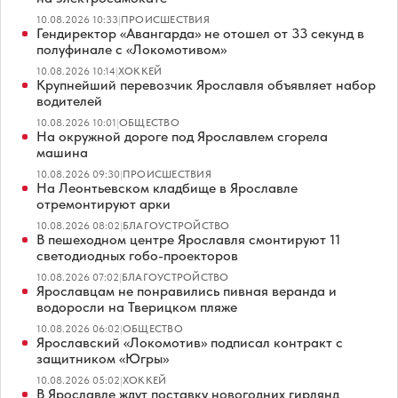
10.08.2026 10:33
|
ПРОИСШЕСТВИЯ
Гендиректор «Авангарда» не отошел от 33 секунд в
полуфинале с «Локомотивом»
10.08.2026 10:14
|
ХОККЕЙ
Крупнейший перевозчик Ярославля объявляет набор
водителей
10.08.2026 10:01
|
ОБЩЕСТВО
На окружной дороге под Ярославлем сгорела
машина
10.08.2026 09:30
|
ПРОИСШЕСТВИЯ
На Леонтьевском кладбище в Ярославле
отремонтируют арки
10.08.2026 08:02
|
БЛАГОУСТРОЙСТВО
В пешеходном центре Ярославля смонтируют 11
светодиодных гобо-проекторов
10.08.2026 07:02
|
БЛАГОУСТРОЙСТВО
Ярославцам не понравились пивная веранда и
водоросли на Тверицком пляже
10.08.2026 06:02
|
ОБЩЕСТВО
Ярославский «Локомотив» подписал контракт с
защитником «Югры»
10.08.2026 05:02
|
ХОККЕЙ
В Ярославле ждут поставку новогодних гирлянд