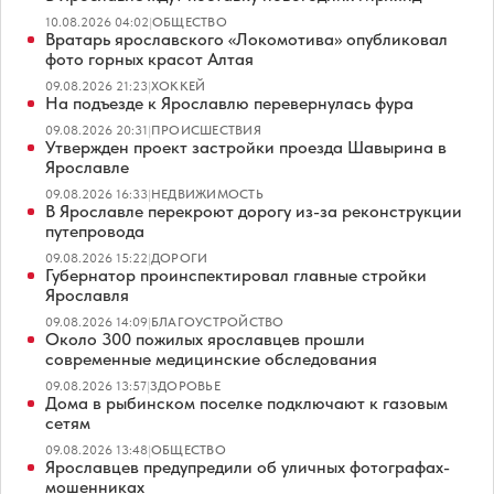
10.08.2026 04:02
|
ОБЩЕСТВО
Вратарь ярославского «Локомотива» опубликовал
фото горных красот Алтая
09.08.2026 21:23
|
ХОККЕЙ
На подъезде к Ярославлю перевернулась фура
09.08.2026 20:31
|
ПРОИСШЕСТВИЯ
Утвержден проект застройки проезда Шавырина в
Ярославле
09.08.2026 16:33
|
НЕДВИЖИМОСТЬ
В Ярославле перекроют дорогу из-за реконструкции
путепровода
09.08.2026 15:22
|
ДОРОГИ
Губернатор проинспектировал главные стройки
Ярославля
09.08.2026 14:09
|
БЛАГОУСТРОЙСТВО
Около 300 пожилых ярославцев прошли
современные медицинские обследования
09.08.2026 13:57
|
ЗДОРОВЬЕ
Дома в рыбинском поселке подключают к газовым
сетям
09.08.2026 13:48
|
ОБЩЕСТВО
Ярославцев предупредили об уличных фотографах-
мошенниках