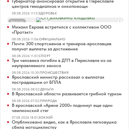
Губернатор анонсировал открытие в Переславле
центров гемодиализа и онкопомощи
08.08.2026 11:13
|
ЗДОРОВЬЕ
Реклама
Михаил Евраев встретился с коллективом ООО
«Протэкт»
08.08.2026 11:06
|
ОФИЦИАЛЬНО
Почти 300 спортсменов и тренеров-ярославцев
получат выплаты за достижения
08.08.2026 11:01
|
СПОРТ
Три человека погибли в ДТП в Переславле из-за
неуправляемого заноса
08.08.2026 10:30
|
ПРОИСШЕСТВИЯ
Ярославский министр рассказал о выплатах
пострадавшим от БПЛА
08.08.2026 08:02
|
ДЕНЬГИ
В Ярославской области развивается грибной туризм
08.08.2026 07:02
|
ПРИРОДА
В ярославской «Арене 2000» поднимут еще один
чемпионский стяг
07.08.2026 18:01
|
ХОККЕЙ
Опубликовано видео, как в Ярославле легковушка
сбила мотоциклистку