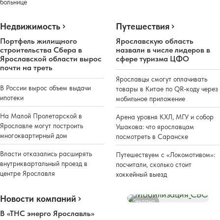
больнице
Недвижимость
Путешествия
Портфель жилищного
Ярославскую область
строительства Сбера в
назвали в числе лидеров в
Ярославской области вырос
сфере туризма ЦФО
почти на треть
Ярославцы смогут оплачивать
В России вырос объем выдачи
товары в Китае по QR-коду через
ипотеки
мобильное приложение
На Малой Пролетарской в
Арена уровня КХЛ, МГУ и собор
Ярославле могут построить
Ушакова: что ярославцам
многоквартирный дом
посмотреть в Саранске
Власти отказались расширять
Путешествуем с «Локомотивом»:
внутриквартальный проезд в
посчитали, сколько стоит
центре Ярославля
хоккейный выезд
Новости компаний
Реклама
В «ТНС энерго Ярославль»