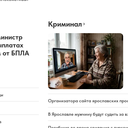
Криминал
министр
ыплатах
 от БПЛА
ды
Организатора сайта ярославских про
В Ярославле мужчину будут судить за в
в
Погибшую во время свидания с турком