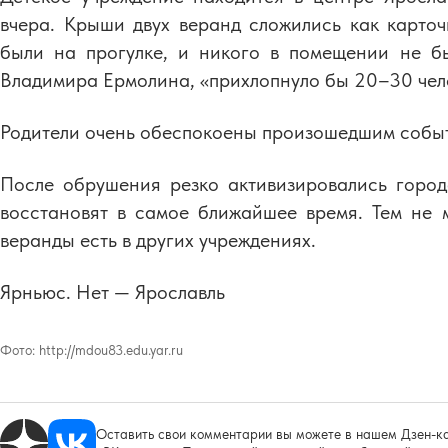
вчера. Крыши двух веранд сложились как карточ
были на прогулке, и никого в помещении не б
Владимира Ермолина, «прихлопнуло бы 20–30 чел
Родители очень обеспокоены произошедшим собы
После обрушения резко активизировались город
восстановят в самое ближайшее время. Тем не м
веранды есть в других учреждениях.
Ярньюс. Нет — Ярославль
Фото:
http://mdou83.edu.yar.ru
Оставить свои комментарии вы можете в нашем Дзен-ка