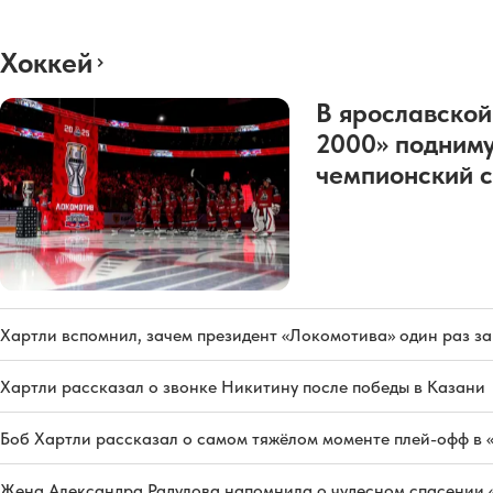
Хоккей
В ярославской
2000» подниму
чемпионский с
Хартли вспомнил, зачем президент «Локомотива» один раз з
Хартли рассказал о звонке Никитину после победы в Казани
Боб Хартли рассказал о самом тяжёлом моменте плей-офф в 
Жена Александра Радулова напомнила о чудесном спасении