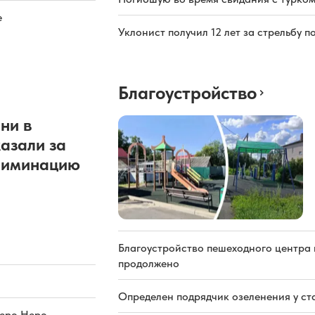
е
Уклонист получил 12 лет за стрельбу п
Благоустройство
ни в
азали за
риминацию
Благоустройство пешеходного центра 
продолжено
Определен подрядчик озеленения у ст
зеро Неро