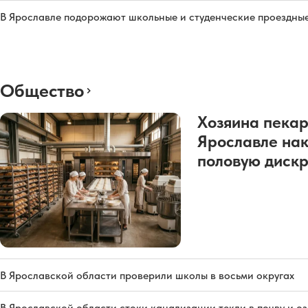
В Ярославле подорожают школьные и студенческие проездны
Общество
Хозяина пекар
Ярославле нак
половую диск
В Ярославской области проверили школы в восьми округах
В Ярославской области стоки канализации текли в почву и о