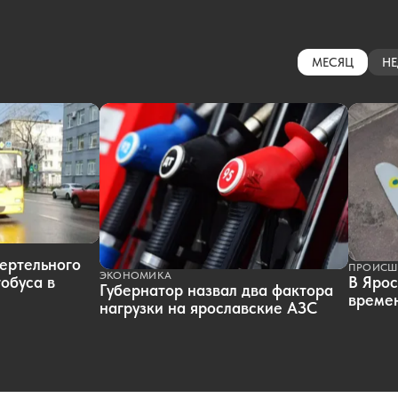
МЕСЯЦ
НЕ
ертельного
ПРОИСШ
ЭКОНОМИКА
обуса в
В Ярос
Губернатор назвал два фактора
времен
нагрузки на ярославские АЗС