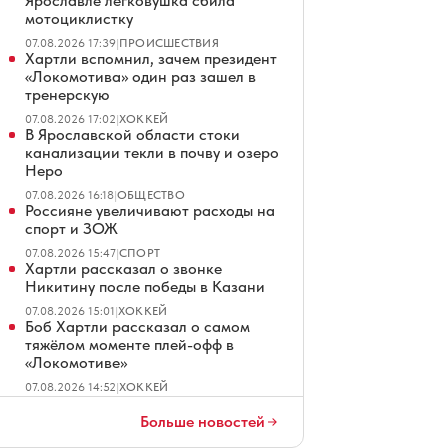
Ярославле легковушка сбила
мотоциклистку
07.08.2026 17:39
|
ПРОИСШЕСТВИЯ
Хартли вспомнил, зачем президент
«Локомотива» один раз зашел в
тренерскую
07.08.2026 17:02
|
ХОККЕЙ
В Ярославской области стоки
канализации текли в почву и озеро
Неро
07.08.2026 16:18
|
ОБЩЕСТВО
Россияне увеличивают расходы на
спорт и ЗОЖ
07.08.2026 15:47
|
СПОРТ
Хартли рассказал о звонке
Никитину после победы в Казани
07.08.2026 15:01
|
ХОККЕЙ
Боб Хартли рассказал о самом
тяжёлом моменте плей-офф в
«Локомотиве»
07.08.2026 14:52
|
ХОККЕЙ
В Ярославле восстанавливают
жандармские казармы
Больше новостей
07.08.2026 14:01
|
ОБЩЕСТВО