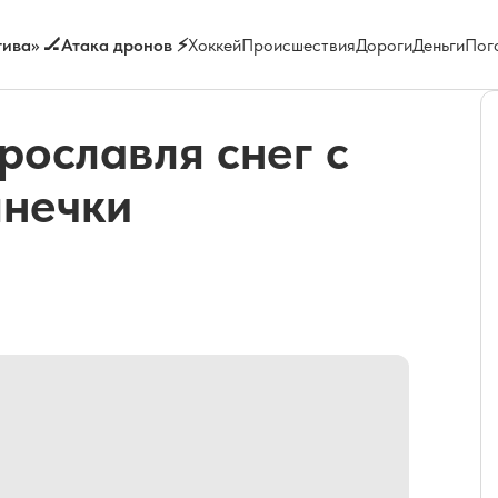
ива» 🏒
Атака дронов ⚡
Хоккей
Происшествия
Дороги
Деньги
Пог
рославля снег с
янечки