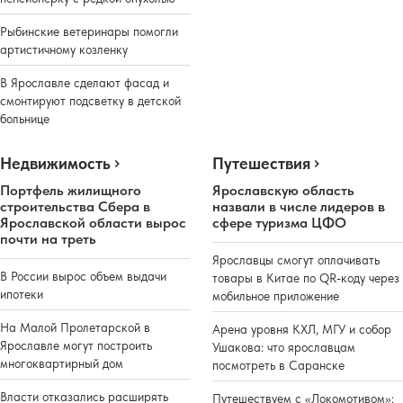
Рыбинские ветеринары помогли
артистичному козленку
В Ярославле сделают фасад и
смонтируют подсветку в детской
больнице
Недвижимость
Путешествия
Портфель жилищного
Ярославскую область
строительства Сбера в
назвали в числе лидеров в
Ярославской области вырос
сфере туризма ЦФО
почти на треть
Ярославцы смогут оплачивать
В России вырос объем выдачи
товары в Китае по QR-коду через
ипотеки
мобильное приложение
На Малой Пролетарской в
Арена уровня КХЛ, МГУ и собор
Ярославле могут построить
Ушакова: что ярославцам
многоквартирный дом
посмотреть в Саранске
Власти отказались расширять
Путешествуем с «Локомотивом»: