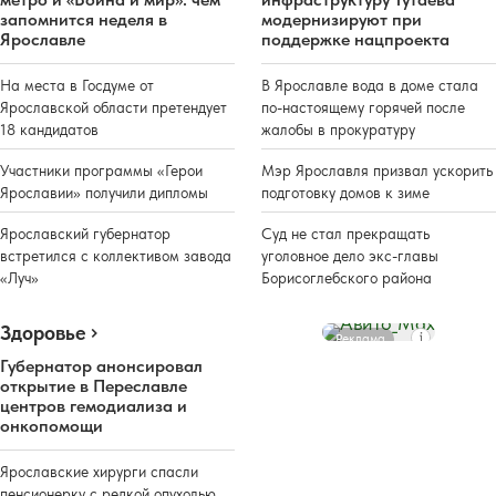
запомнится неделя в
модернизируют при
Ярославле
поддержке нацпроекта
На места в Госдуме от
В Ярославле вода в доме стала
Ярославской области претендует
по-настоящему горячей после
18 кандидатов
жалобы в прокуратуру
Участники программы «Герои
Мэр Ярославля призвал ускорить
Ярославии» получили дипломы
подготовку домов к зиме
Ярославский губернатор
Суд не стал прекращать
встретился с коллективом завода
уголовное дело экс-главы
«Луч»
Борисоглебского района
Здоровье
Реклама
Губернатор анонсировал
открытие в Переславле
центров гемодиализа и
онкопомощи
Ярославские хирурги спасли
пенсионерку с редкой опухолью