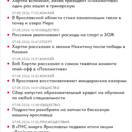
Хартли вспомнил, зачем президент «Локомотива»
один раз зашел в тренерскую
07.08.2026 17:02
|
ХОККЕЙ
В Ярославской области стоки канализации текли в
почву и озеро Неро
07.08.2026 16:18
|
ОБЩЕСТВО
Россияне увеличивают расходы на спорт и ЗОЖ
07.08.2026 15:47
|
СПОРТ
Хартли рассказал о звонке Никитину после победы в
Казани
07.08.2026 15:01
|
ХОККЕЙ
Боб Хартли рассказал о самом тяжёлом моменте
плей-офф в «Локомотиве»
07.08.2026 14:52
|
ХОККЕЙ
В Ярославле восстанавливают жандармские казармы
07.08.2026 14:01
|
ОБЩЕСТВО
Сбер запустил образовательный кредит на обучение
по любой специальности
07.08.2026 13:58
|
ОБЩЕСТВО
Подростки разобрали на запчасти бесхозную
машину ярославца
07.08.2026 13:52
|
ПРОИСШЕСТВИЯ
В «ТНС энерго Ярославль» подвели итоги акции
«Двойная выгода»