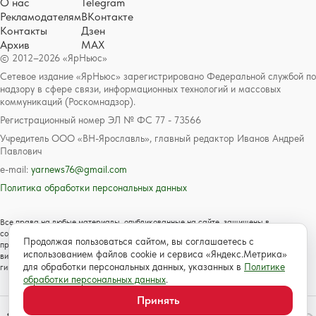
О нас
Telegram
Рекламодателям
ВКонтакте
Контакты
Дзен
Архив
MAX
© 2012–2026 «ЯрНьюс»
Сетевое издание «ЯрНьюс» зарегистрировано Федеральной службой по
надзору в сфере связи, информационных технологий и массовых
коммуникаций (Роскомнадзор).
Регистрационный номер ЭЛ № ФС 77 - 73566
Учредитель ООО «ВН-Ярославль», главный редактор Иванов Андрей
Павлович
e-mail:
yarnews76@gmail.com
Политика обработки персональных данных
Все права на любые материалы, опубликованные на сайте, защищены в
соответствии с российским и международным законодательством об авторском
Продолжая пользоваться сайтом, вы соглашаетесь с
праве и смежных правах. Любое использование текстовых, фото, аудио и
использованием файлов cookie и сервиса «Яндекс.Метрика»
видеоматериалов возможно только с согласия правообладателя с обязательной
для обработки персональных данных, указанных в
Политике
гиперссылкой на сайт https://www.yarnews.net; Для детей старше 16 лет.
обработки персональных данных
.
Принять