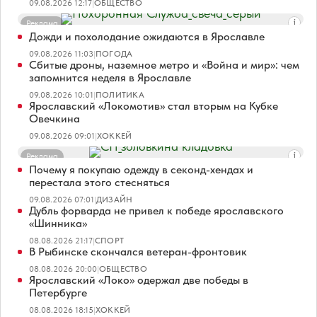
09.08.2026 12:17
|
ОБЩЕСТВО
Реклама
Дожди и похолодание ожидаются в Ярославле
09.08.2026 11:03
|
ПОГОДА
Сбитые дроны, наземное метро и «Война и мир»: чем
запомнится неделя в Ярославле
09.08.2026 10:01
|
ПОЛИТИКА
Ярославский «Локомотив» стал вторым на Кубке
Овечкина
09.08.2026 09:01
|
ХОККЕЙ
Реклама
Почему я покупаю одежду в секонд-хендах и
перестала этого стесняться
09.08.2026 07:01
|
ДИЗАЙН
Дубль форварда не привел к победе ярославского
«Шинника»
08.08.2026 21:17
|
СПОРТ
В Рыбинске скончался ветеран-фронтовик
08.08.2026 20:00
|
ОБЩЕСТВО
Ярославский «Локо» одержал две победы в
Петербурге
08.08.2026 18:15
|
ХОККЕЙ