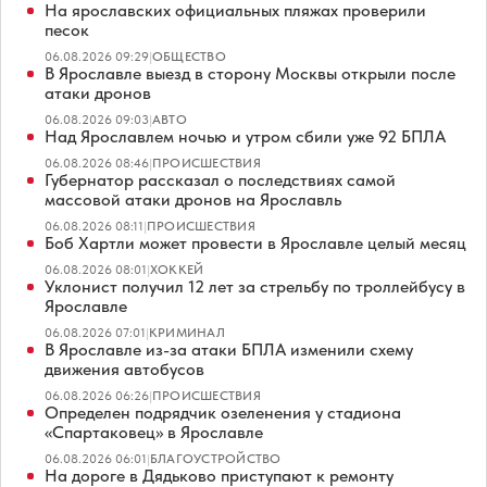
На ярославских официальных пляжах проверили
песок
06.08.2026 09:29
|
ОБЩЕСТВО
В Ярославле выезд в сторону Москвы открыли после
атаки дронов
06.08.2026 09:03
|
АВТО
Над Ярославлем ночью и утром сбили уже 92 БПЛА
06.08.2026 08:46
|
ПРОИСШЕСТВИЯ
Губернатор рассказал о последствиях самой
массовой атаки дронов на Ярославль
06.08.2026 08:11
|
ПРОИСШЕСТВИЯ
Боб Хартли может провести в Ярославле целый месяц
06.08.2026 08:01
|
ХОККЕЙ
Уклонист получил 12 лет за стрельбу по троллейбусу в
Ярославле
06.08.2026 07:01
|
КРИМИНАЛ
В Ярославле из-за атаки БПЛА изменили схему
движения автобусов
06.08.2026 06:26
|
ПРОИСШЕСТВИЯ
Определен подрядчик озеленения у стадиона
«Спартаковец» в Ярославле
06.08.2026 06:01
|
БЛАГОУСТРОЙСТВО
На дороге в Дядьково приступают к ремонту