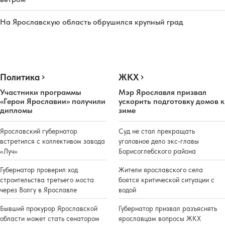
На Ярославскую область обрушился крупный град
Политика
ЖКХ
Участники программы
Мэр Ярославля призвал
«Герои Ярославии» получили
ускорить подготовку домов к
дипломы
зиме
Ярославский губернатор
Суд не стал прекращать
встретился с коллективом завода
уголовное дело экс-главы
«Луч»
Борисоглебского района
Губернатор проверил ход
Жители ярославского села
строительства третьего моста
боятся критической ситуации с
через Волгу в Ярославле
водой
Бывший прокурор Ярославской
Губернатор призвал разъяснять
области может стать сенатором
ярославцам вопросы ЖКХ