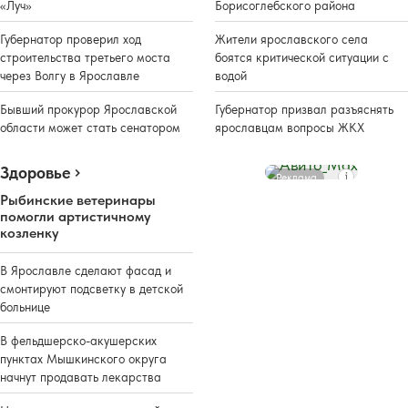
«Луч»
Борисоглебского района
Губернатор проверил ход
Жители ярославского села
строительства третьего моста
боятся критической ситуации с
через Волгу в Ярославле
водой
Бывший прокурор Ярославской
Губернатор призвал разъяснять
области может стать сенатором
ярославцам вопросы ЖКХ
Здоровье
Реклама
Рыбинские ветеринары
помогли артистичному
козленку
В Ярославле сделают фасад и
смонтируют подсветку в детской
больнице
В фельдшерско-акушерских
пунктах Мышкинского округа
начнут продавать лекарства