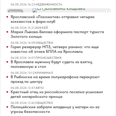
06.08.2026 16:23
|
НЕДВИЖИМОСТЬ
Реклама
Ярославский «Локомотив» отправил четырех
хоккеистов в фарм-клуб
06.08.2026 15:21
|
ХОККЕЙ
Мария Львова-Белова оформила паспорт туриста
Золотого кольца
06.08.2026 14:09
|
ОБЩЕСТВО
Горел резервуар НПЗ, четверо ранено: что еще
известно об атаке БПЛА на Ярославль
06.08.2026 14:07
|
ПРОИСШЕСТВИЯ
В Ярославле мужчину будут судить за взятку,
положенную в стол
06.08.2026 13:13
|
КРИМИНАЛ
В Рыбинске на время полумарафона перекроют
проезд по центру
06.08.2026 12:47
|
АВТО
Крестный отец из российского поселка усыновил
детей нигерийского принца
06.08.2026 12:42
|
ОБЩЕСТВО
Полицейские забрали младенца у матери из-за
угрозы безопасности