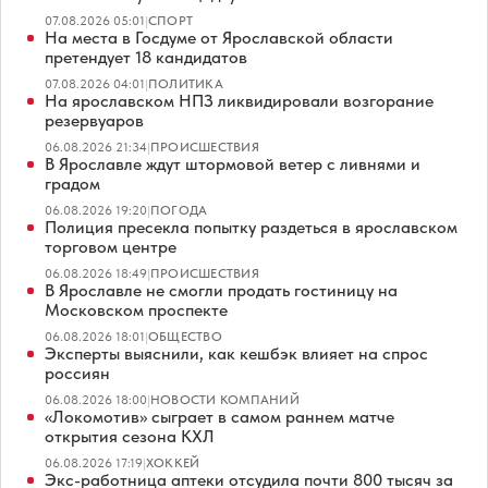
07.08.2026 05:01
|
СПОРТ
На места в Госдуме от Ярославской области
претендует 18 кандидатов
07.08.2026 04:01
|
ПОЛИТИКА
На ярославском НПЗ ликвидировали возгорание
резервуаров
06.08.2026 21:34
|
ПРОИСШЕСТВИЯ
В Ярославле ждут штормовой ветер с ливнями и
градом
06.08.2026 19:20
|
ПОГОДА
Полиция пресекла попытку раздеться в ярославском
торговом центре
06.08.2026 18:49
|
ПРОИСШЕСТВИЯ
В Ярославле не смогли продать гостиницу на
Московском проспекте
06.08.2026 18:01
|
ОБЩЕСТВО
Эксперты выяснили, как кешбэк влияет на спрос
россиян
06.08.2026 18:00
|
НОВОСТИ КОМПАНИЙ
«Локомотив» сыграет в самом раннем матче
открытия сезона КХЛ
06.08.2026 17:19
|
ХОККЕЙ
Экс-работница аптеки отсудила почти 800 тысяч за