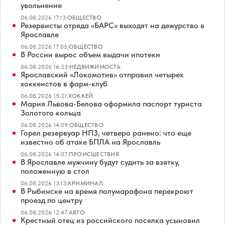
увольнение
06.08.2026 17:13
|
ОБЩЕСТВО
Резервисты отряда «БАРС» выходят на дежурство в
Ярославле
06.08.2026 17:05
|
ОБЩЕСТВО
В России вырос объем выдачи ипотеки
06.08.2026 16:23
|
НЕДВИЖИМОСТЬ
Ярославский «Локомотив» отправил четырех
хоккеистов в фарм-клуб
06.08.2026 15:21
|
ХОККЕЙ
Мария Львова-Белова оформила паспорт туриста
Золотого кольца
06.08.2026 14:09
|
ОБЩЕСТВО
Горел резервуар НПЗ, четверо ранено: что еще
известно об атаке БПЛА на Ярославль
06.08.2026 14:07
|
ПРОИСШЕСТВИЯ
В Ярославле мужчину будут судить за взятку,
положенную в стол
06.08.2026 13:13
|
КРИМИНАЛ
В Рыбинске на время полумарафона перекроют
проезд по центру
06.08.2026 12:47
|
АВТО
Крестный отец из российского поселка усыновил