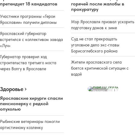
претендует 18 кандидатов
горячей после жалобы в
прокуратуру
Участники программы «Герои
Мэр Ярославля призвал ускорить
Ярославии» получили дипломы
подготовку домов к зиме
Ярославский губернатор
Суд не стал прекращать
встретился с коллективом завода
уголовное дело экс-главы
«Луч»
Борисоглебского района
Губернатор проверил ход
Жители ярославского села
строительства третьего моста
боятся критической ситуации с
через Волгу в Ярославле
водой
Здоровье
Реклама
Ярославские хирурги спасли
пенсионерку с редкой
опухолью
Рыбинские ветеринары помогли
артистичному козленку