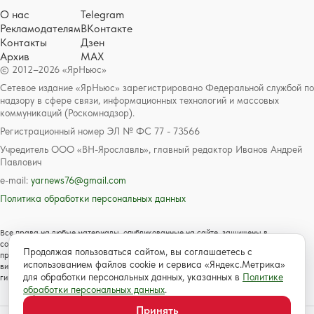
О нас
Telegram
Рекламодателям
ВКонтакте
Контакты
Дзен
Архив
MAX
© 2012–2026 «ЯрНьюс»
Сетевое издание «ЯрНьюс» зарегистрировано Федеральной службой по
надзору в сфере связи, информационных технологий и массовых
коммуникаций (Роскомнадзор).
Регистрационный номер ЭЛ № ФС 77 - 73566
Учредитель ООО «ВН-Ярославль», главный редактор Иванов Андрей
Павлович
e-mail:
yarnews76@gmail.com
Политика обработки персональных данных
Все права на любые материалы, опубликованные на сайте, защищены в
соответствии с российским и международным законодательством об авторском
Продолжая пользоваться сайтом, вы соглашаетесь с
праве и смежных правах. Любое использование текстовых, фото, аудио и
использованием файлов cookie и сервиса «Яндекс.Метрика»
видеоматериалов возможно только с согласия правообладателя с обязательной
для обработки персональных данных, указанных в
Политике
гиперссылкой на сайт https://www.yarnews.net; Для детей старше 16 лет.
обработки персональных данных
.
Принять