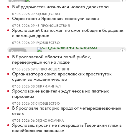
Реклама
В «Ярдормосте» назначили нового директора
07.08.2026 09:51
|
ОБЩЕСТВО
Окрестности Ярославля покинули клещи
07.08.2026 09:45
|
ПРОИСШЕСТВИЯ
Ярославский бизнесмен не смог победить борщевик
с помощью дрона
07.08.2026 09:19
|
ОБЩЕСТВО
Реклама
В Ярославской области погиб рыбак,
перевернувшийся на лодке
07.08.2026 09:17
|
ПРОИСШЕСТВИЯ
Организатора сайта ярославских проституток
судили за мошенничество
07.08.2026 08:01
|
КРИМИНАЛ
Ярославские водители ждут чеков на платных
парковках
07.08.2026 07:01
|
ОБЩЕСТВО
В Ярославле повторно продают четырехзвездочный
отель
07.08.2026 06:01
|
ЭКОНОМИКА
Ярославец просит не превращать Тверицкий пляж в
волейбольную площадку