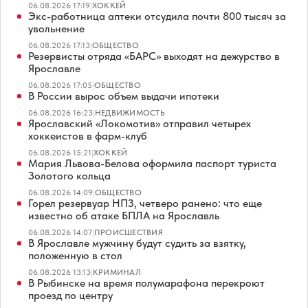
06.08.2026 17:19
|
ХОККЕЙ
Экс-работница аптеки отсудила почти 800 тысяч за
увольнение
06.08.2026 17:13
|
ОБЩЕСТВО
Резервисты отряда «БАРС» выходят на дежурство в
Ярославле
06.08.2026 17:05
|
ОБЩЕСТВО
В России вырос объем выдачи ипотеки
06.08.2026 16:23
|
НЕДВИЖИМОСТЬ
Ярославский «Локомотив» отправил четырех
хоккеистов в фарм-клуб
06.08.2026 15:21
|
ХОККЕЙ
Мария Львова-Белова оформила паспорт туриста
Золотого кольца
06.08.2026 14:09
|
ОБЩЕСТВО
Горел резервуар НПЗ, четверо ранено: что еще
известно об атаке БПЛА на Ярославль
06.08.2026 14:07
|
ПРОИСШЕСТВИЯ
В Ярославле мужчину будут судить за взятку,
положенную в стол
06.08.2026 13:13
|
КРИМИНАЛ
В Рыбинске на время полумарафона перекроют
проезд по центру