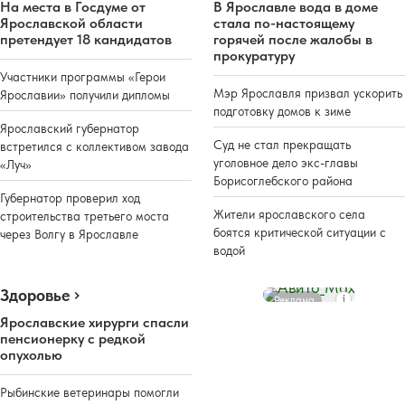
На места в Госдуме от
В Ярославле вода в доме
Ярославской области
стала по-настоящему
претендует 18 кандидатов
горячей после жалобы в
прокуратуру
Участники программы «Герои
Мэр Ярославля призвал ускорить
Ярославии» получили дипломы
подготовку домов к зиме
Ярославский губернатор
Суд не стал прекращать
встретился с коллективом завода
уголовное дело экс-главы
«Луч»
Борисоглебского района
Губернатор проверил ход
Жители ярославского села
строительства третьего моста
боятся критической ситуации с
через Волгу в Ярославле
водой
Здоровье
Реклама
Ярославские хирурги спасли
пенсионерку с редкой
опухолью
Рыбинские ветеринары помогли