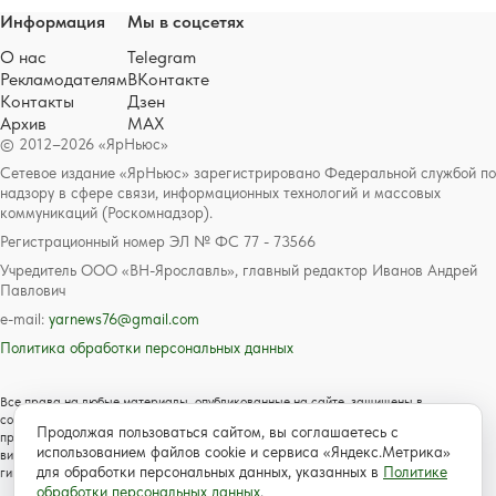
Информация
Мы в соцсетях
О нас
Telegram
Рекламодателям
ВКонтакте
Контакты
Дзен
Архив
MAX
© 2012–2026 «ЯрНьюс»
Сетевое издание «ЯрНьюс» зарегистрировано Федеральной службой по
надзору в сфере связи, информационных технологий и массовых
коммуникаций (Роскомнадзор).
Регистрационный номер ЭЛ № ФС 77 - 73566
Учредитель ООО «ВН-Ярославль», главный редактор Иванов Андрей
Павлович
e-mail:
yarnews76@gmail.com
Политика обработки персональных данных
Все права на любые материалы, опубликованные на сайте, защищены в
соответствии с российским и международным законодательством об авторском
Продолжая пользоваться сайтом, вы соглашаетесь с
праве и смежных правах. Любое использование текстовых, фото, аудио и
использованием файлов cookie и сервиса «Яндекс.Метрика»
видеоматериалов возможно только с согласия правообладателя с обязательной
для обработки персональных данных, указанных в
Политике
гиперссылкой на сайт https://www.yarnews.net; Для детей старше 16 лет.
обработки персональных данных
.