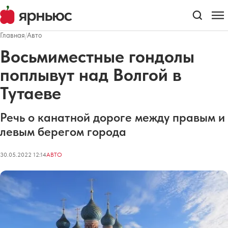
Главная
/
Авто
Восьмиместные гондолы
поплывут над Волгой в
Тутаеве
Речь о канатной дороге между правым и
левым берегом города
30.05.2022 12:14
АВТО