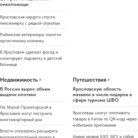
онкопомощи
Ярославские хирурги спасли
пенсионерку с редкой опухолью
Рыбинские ветеринары помогли
артистичному козленку
В Ярославле сделают фасад и
смонтируют подсветку в детской
больнице
Недвижимость
Путешествия
В России вырос объем
Ярославскую область
выдачи ипотеки
назвали в числе лидеров в
сфере туризма ЦФО
На Малой Пролетарской в
Ярославцы смогут оплачивать
Ярославле могут построить
товары в Китае по QR-коду через
многоквартирный дом
мобильное приложение
Власти отказались расширять
Арена уровня КХЛ, МГУ и собор
внутриквартальный проезд в