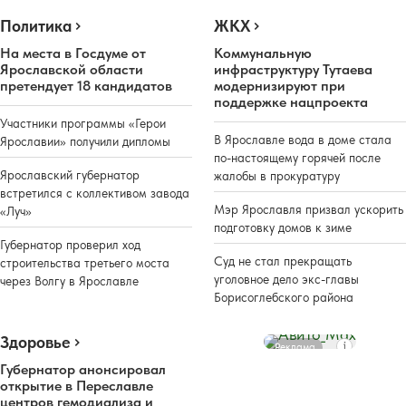
Политика
ЖКХ
На места в Госдуме от
Коммунальную
Ярославской области
инфраструктуру Тутаева
претендует 18 кандидатов
модернизируют при
поддержке нацпроекта
Участники программы «Герои
В Ярославле вода в доме стала
Ярославии» получили дипломы
по-настоящему горячей после
Ярославский губернатор
жалобы в прокуратуру
встретился с коллективом завода
Мэр Ярославля призвал ускорить
«Луч»
подготовку домов к зиме
Губернатор проверил ход
Суд не стал прекращать
строительства третьего моста
уголовное дело экс-главы
через Волгу в Ярославле
Борисоглебского района
Здоровье
Реклама
Губернатор анонсировал
открытие в Переславле
центров гемодиализа и