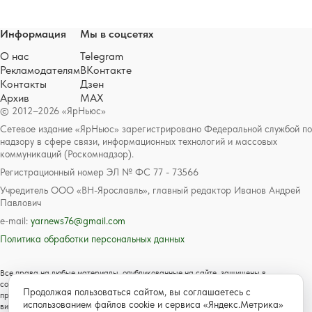
Информация
Мы в соцсетях
О нас
Telegram
Рекламодателям
ВКонтакте
Контакты
Дзен
Архив
MAX
© 2012–2026 «ЯрНьюс»
Сетевое издание «ЯрНьюс» зарегистрировано Федеральной службой по
надзору в сфере связи, информационных технологий и массовых
коммуникаций (Роскомнадзор).
Регистрационный номер ЭЛ № ФС 77 - 73566
Учредитель ООО «ВН-Ярославль», главный редактор Иванов Андрей
Павлович
e-mail:
yarnews76@gmail.com
Политика обработки персональных данных
Все права на любые материалы, опубликованные на сайте, защищены в
соответствии с российским и международным законодательством об авторском
Продолжая пользоваться сайтом, вы соглашаетесь с
праве и смежных правах. Любое использование текстовых, фото, аудио и
использованием файлов cookie и сервиса «Яндекс.Метрика»
видеоматериалов возможно только с согласия правообладателя с обязательной