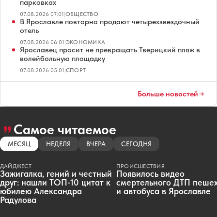
парковках
07.08.2026 07:01
|
ОБЩЕСТВО
В Ярославле повторно продают четырехзвездочный
отель
07.08.2026 06:01
|
ЭКОНОМИКА
Ярославец просит не превращать Тверицкий пляж в
волейбольную площадку
07.08.2026 05:01
|
СПОРТ
Больше новостей
Самое читаемое
МЕСЯЦ
НЕДЕЛЯ
ВЧЕРА
СЕГОДНЯ
ДАЙДЖЕСТ
ПРОИСШЕСТВИЯ
Зажигалка, гений и честный
Появилось видео
друг: нашли ТОП-10 цитат к
смертельного ДТП пеше
юбилею Александра
и автобуса в Ярославле
Радулова