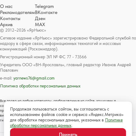
О нас
Telegram
Рекламодателям
ВКонтакте
Контакты
Дзен
Архив
MAX
© 2012–2026 «ЯрНьюс»
Сетевое издание «ЯрНьюс» зарегистрировано Федеральной службой по
надзору в сфере связи, информационных технологий и массовых
коммуникаций (Роскомнадзор).
Регистрационный номер ЭЛ № ФС 77 - 73566
Учредитель ООО «ВН-Ярославль», главный редактор Иванов Андрей
Павлович
e-mail:
yarnews76@gmail.com
Политика обработки персональных данных
Все права на любые материалы, опубликованные на сайте, защищены в
соответствии с российским и международным законодательством об авторском
Продолжая пользоваться сайтом, вы соглашаетесь с
праве и смежных правах. Любое использование текстовых, фото, аудио и
использованием файлов cookie и сервиса «Яндекс.Метрика»
видеоматериалов возможно только с согласия правообладателя с обязательной
для обработки персональных данных, указанных в
Политике
гиперссылкой на сайт https://www.yarnews.net; Для детей старше 16 лет.
обработки персональных данных
.
Принять