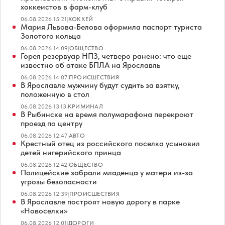
хоккеистов в фарм-клуб
06.08.2026 15:21
|
ХОККЕЙ
Мария Львова-Белова оформила паспорт туриста
Золотого кольца
06.08.2026 14:09
|
ОБЩЕСТВО
Горел резервуар НПЗ, четверо ранено: что еще
известно об атаке БПЛА на Ярославль
06.08.2026 14:07
|
ПРОИСШЕСТВИЯ
В Ярославле мужчину будут судить за взятку,
положенную в стол
06.08.2026 13:13
|
КРИМИНАЛ
В Рыбинске на время полумарафона перекроют
проезд по центру
06.08.2026 12:47
|
АВТО
Крестный отец из российского поселка усыновил
детей нигерийского принца
06.08.2026 12:42
|
ОБЩЕСТВО
Полицейские забрали младенца у матери из-за
угрозы безопасности
06.08.2026 12:39
|
ПРОИСШЕСТВИЯ
В Ярославле построят новую дорогу в парке
«Новоселки»
06.08.2026 12:01
|
ДОРОГИ