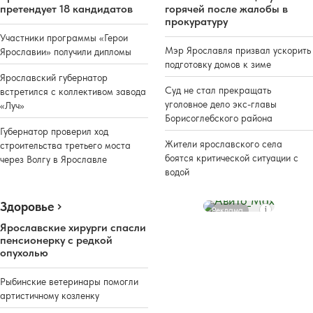
претендует 18 кандидатов
горячей после жалобы в
прокуратуру
Участники программы «Герои
Мэр Ярославля призвал ускорить
Ярославии» получили дипломы
подготовку домов к зиме
Ярославский губернатор
Суд не стал прекращать
встретился с коллективом завода
уголовное дело экс-главы
«Луч»
Борисоглебского района
Губернатор проверил ход
Жители ярославского села
строительства третьего моста
боятся критической ситуации с
через Волгу в Ярославле
водой
Здоровье
Реклама
Ярославские хирурги спасли
пенсионерку с редкой
опухолью
Рыбинские ветеринары помогли
артистичному козленку