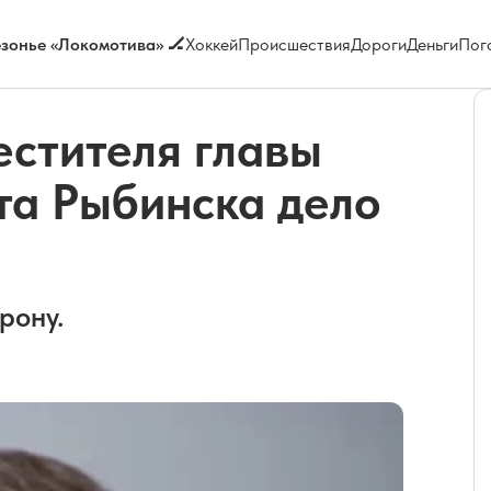
зонье «Локомотива» 🏒
Хоккей
Происшествия
Дороги
Деньги
Пог
естителя главы
та Рыбинска дело
рону.