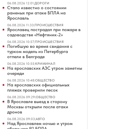
06.08.2026 12:01
|
ДОРОГИ
Стало известно о состоянии
раненых при атаке БПЛА на
Ярославль
06.08.2026 11:33
|
ПРОИСШЕСТВИЯ
Ярославец пострадал при пожаре в
садоводстве «Нефтяник-2»
06.08.2026 10:57
|
ПРОИСШЕСТВИЯ
Погибшую во время свидания с
турком модель из Петербурга
отпели в Белграде
06.08.2026 10:55
|
КРИМИНАЛ
На ярославских АЗС утром заметны
очереди
06.08.2026 10:48
|
ОБЩЕСТВО
На ярославских официальных
пляжах проверили песок
06.08.2026 09:29
|
ОБЩЕСТВО
В Ярославле выезд в сторону
Москвы открыли после атаки
дронов
06.08.2026 09:03
|
АВТО
Над Ярославлем ночью и утром
сбили уже 92 БПЛА