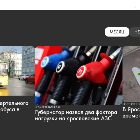
МЕСЯЦ
НЕ
ертельного
ПРОИСШ
ЭКОНОМИКА
обуса в
В Ярос
Губернатор назвал два фактора
времен
нагрузки на ярославские АЗС