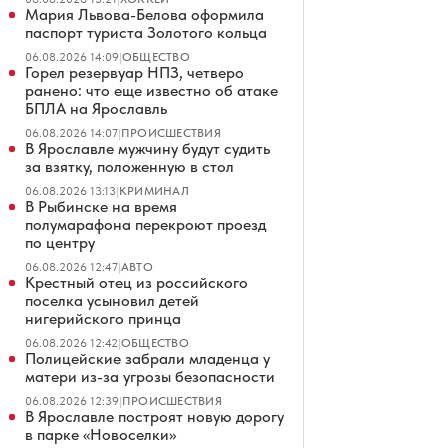
Мария Львова-Белова оформила
паспорт туриста Золотого кольца
06.08.2026 14:09
|
ОБЩЕСТВО
Горел резервуар НПЗ, четверо
ранено: что еще известно об атаке
БПЛА на Ярославль
06.08.2026 14:07
|
ПРОИСШЕСТВИЯ
В Ярославле мужчину будут судить
за взятку, положенную в стол
06.08.2026 13:13
|
КРИМИНАЛ
В Рыбинске на время
полумарафона перекроют проезд
по центру
06.08.2026 12:47
|
АВТО
Крестный отец из российского
поселка усыновил детей
нигерийского принца
06.08.2026 12:42
|
ОБЩЕСТВО
Полицейские забрали младенца у
матери из-за угрозы безопасности
06.08.2026 12:39
|
ПРОИСШЕСТВИЯ
В Ярославле построят новую дорогу
в парке «Новоселки»