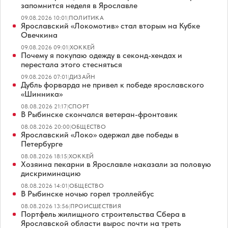
запомнится неделя в Ярославле
09.08.2026 10:01
|
ПОЛИТИКА
Ярославский «Локомотив» стал вторым на Кубке
Овечкина
09.08.2026 09:01
|
ХОККЕЙ
Почему я покупаю одежду в секонд-хендах и
перестала этого стесняться
09.08.2026 07:01
|
ДИЗАЙН
Дубль форварда не привел к победе ярославского
«Шинника»
08.08.2026 21:17
|
СПОРТ
В Рыбинске скончался ветеран-фронтовик
08.08.2026 20:00
|
ОБЩЕСТВО
Ярославский «Локо» одержал две победы в
Петербурге
08.08.2026 18:15
|
ХОККЕЙ
Хозяина пекарни в Ярославле наказали за половую
дискриминацию
08.08.2026 14:01
|
ОБЩЕСТВО
В Рыбинске ночью горел троллейбус
08.08.2026 13:56
|
ПРОИСШЕСТВИЯ
Портфель жилищного строительства Сбера в
Ярославской области вырос почти на треть