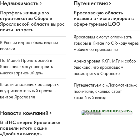
Недвижимость
Путешествия
Портфель жилищного
Ярославскую область
строительства Сбера в
назвали в числе лидеров в
Ярославской области вырос
сфере туризма ЦФО
почти на треть
Ярославцы смогут оплачивать
В России вырос объем выдачи
товары в Китае по QR-коду через
ипотеки
мобильное приложение
На Малой Пролетарской в
Арена уровня КХЛ, МГУ и собор
Ярославле могут построить
Ушакова: что ярославцам
многоквартирный дом
посмотреть в Саранске
Власти отказались расширять
Путешествуем с «Локомотивом»:
внутриквартальный проезд в
посчитали, сколько стоит
центре Ярославля
хоккейный выезд
Новости компаний
Реклама
В «ТНС энерго Ярославль»
подвели итоги акции
«Двойная выгода»