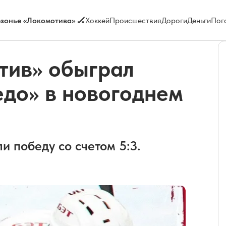
зонье «Локомотива» 🏒
Хоккей
Происшествия
Дороги
Деньги
Пог
тив» обыграл
едо» в новогоднем
 победу со счетом 5:3.