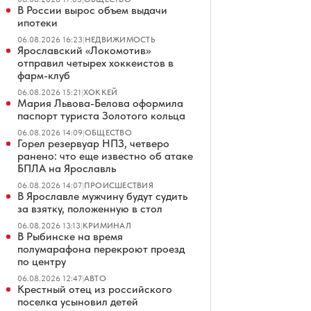
В России вырос объем выдачи
ипотеки
06.08.2026 16:23
|
НЕДВИЖИМОСТЬ
Ярославский «Локомотив»
отправил четырех хоккеистов в
фарм-клуб
06.08.2026 15:21
|
ХОККЕЙ
Мария Львова-Белова оформила
паспорт туриста Золотого кольца
06.08.2026 14:09
|
ОБЩЕСТВО
Горел резервуар НПЗ, четверо
ранено: что еще известно об атаке
БПЛА на Ярославль
06.08.2026 14:07
|
ПРОИСШЕСТВИЯ
В Ярославле мужчину будут судить
за взятку, положенную в стол
06.08.2026 13:13
|
КРИМИНАЛ
В Рыбинске на время
полумарафона перекроют проезд
по центру
06.08.2026 12:47
|
АВТО
Крестный отец из российского
поселка усыновил детей