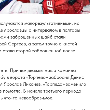
получаются малорезультативными, но
е ярославцы с интервалом в полторы
рами заброшенных шайб стали
ей Сергеев, а затем точно с кистей
а стала второй заброшенной после
счете. Причем дважды наша команда
бу в ворота «Торпедо» забросил Денис
ся Ярослав Лихачев. «Торпедо» заменило
 помогло. В начале третьего периода
сь что-то невообразимое.