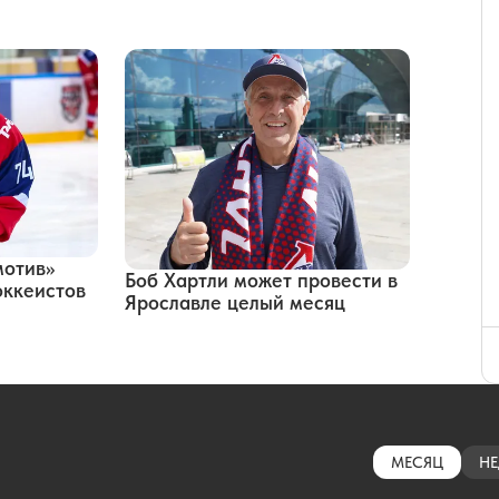
мотив»
Боб Хартли может провести в
оккеистов
Ярославле целый месяц
МЕСЯЦ
НЕ