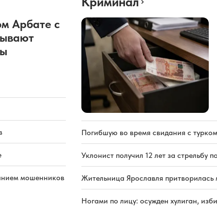
Криминал
м Арбате с
рывают
ды
в
Погибшую во время свидания с турком
е
Уклонист получил 12 лет за стрельбу п
иянием мошенников
Жительница Ярославля притворилась 
Ногами по лицу: осужден хулиган, из