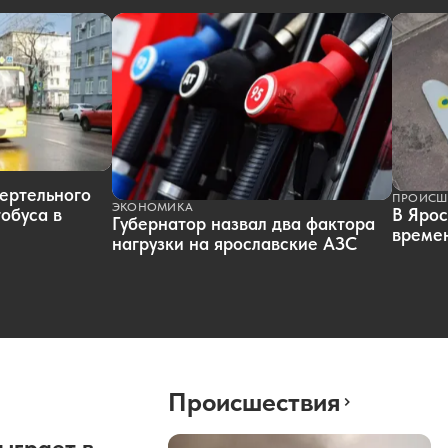
ертельного
ПРОИСШ
ЭКОНОМИКА
обуса в
В Ярос
Губернатор назвал два фактора
времен
нагрузки на ярославские АЗС
Происшествия
ыграет в