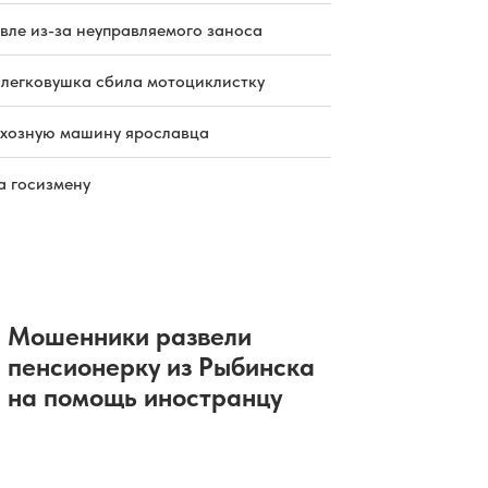
пострадали двое
вле из-за неуправляемого заноса
07.08.2026 10:17
|
ПРОИСШЕСТВИЯ
В «Ярдормосте» назначили нового
директора
 легковушка сбила мотоциклистку
07.08.2026 09:51
|
ОБЩЕСТВО
Окрестности Ярославля покинули
схозную машину ярославца
клещи
07.08.2026 09:45
|
ПРОИСШЕСТВИЯ
а госизмену
Ярославский бизнесмен не смог
победить борщевик с помощью
дрона
07.08.2026 09:19
|
ОБЩЕСТВО
В Ярославской области погиб
рыбак, перевернувшийся на лодке
07.08.2026 09:17
|
ПРОИСШЕСТВИЯ
Мошенники развели
пенсионерку из Рыбинска
на помощь иностранцу