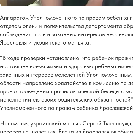
Аппаратом Уполномоченного по правам ребенка п
отделом опеки и попечительства департамента об
соблюдения прав и законных интересов несоверш
Ярославля и украинского маньяка.
"В ходе проверки установлено, что ребенок прожи
настоящее время жизни и здоровью ребенка ничего
законных интересов малолетней Уполномоченным 
области направлено ходатайство в комиссию по д
прав о проведении профилактической беседы с м
исполнении ею своих родительских обязанностей"
Уполномоченного по правам ребенка Ярославской
Напомним, украинский маньяк Сергей Ткач осужде
несовершеннолетних. Елена из Ярославля влюбилас