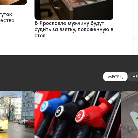
а
туток
чество
В Ярославле мужчину будут
судить за взятку, положенную в
стол
МЕСЯЦ
НЕ