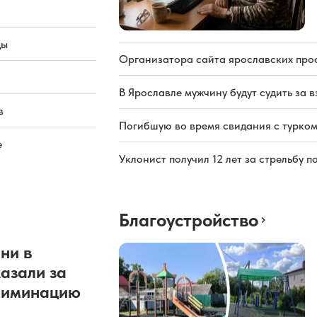
ды
Организатора сайта ярославских про
В Ярославле мужчину будут судить за в
в
Погибшую во время свидания с турком
е
Уклонист получил 12 лет за стрельбу п
Благоустройство
ни в
азали за
риминацию