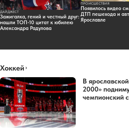
ПРОИСШЕСТВИЯ
Появилось видео см
ДАЙДЖЕСТ
ДТП пешехода и авт
Зажигалка, гений и честный друг:
Ярославле
нашли ТОП-10 цитат к юбилею
Александра Радулова
Хоккей
В ярославской
2000» подниму
чемпионский с