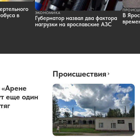
ертельного
ПРОИСШ
ЭКОНОМИКА
обуса в
В Ярос
Губернатор назвал два фактора
времен
нагрузки на ярославские АЗС
Происшествия
 «Арене
т еще один
тяг