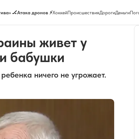
ива» 🏒
Атака дронов ⚡
Хоккей
Происшествия
Дороги
Деньги
Пог
раины живет у
 и бабушки
ребенка ничего не угрожает.