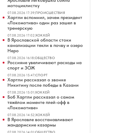
Ярославле легковушка сбила
мотоциклистку
07.08.2026 17:39
|
ПРОИСШЕСТВИЯ
Хартли вспомнил, зачем президент
«Локомотива» один раз зашел в
тренерскую
07.08.2026 17:02
|
ХОККЕЙ
В Ярославской области стоки
канализации текли в почву и озеро
Неро
07.08.2026 16:18
|
ОБЩЕСТВО
Россияне увеличивают расходы на
спорт и ЗОЖ
07.08.2026 15:47
|
СПОРТ
Хартли рассказал о звонке
Никитину после победы в Казани
07.08.2026 15:01
|
ХОККЕЙ
Боб Хартли рассказал о самом
тяжёлом моменте плей-офф в
«Локомотиве»
07.08.2026 14:52
|
ХОККЕЙ
В Ярославле восстанавливают
жандармские казармы
07.08.2026 14:01
|
ОБЩЕСТВО