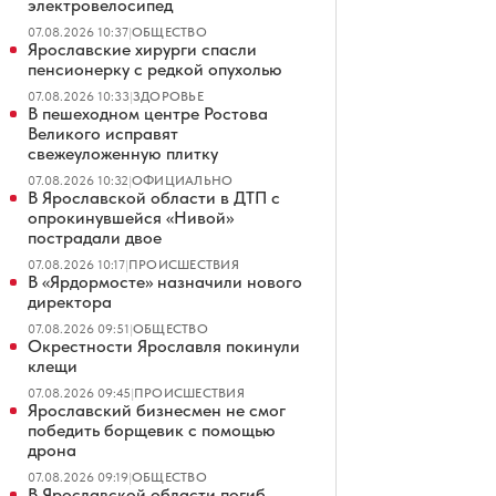
электровелосипед
07.08.2026 10:37
|
ОБЩЕСТВО
Ярославские хирурги спасли
пенсионерку с редкой опухолью
07.08.2026 10:33
|
ЗДОРОВЬЕ
В пешеходном центре Ростова
Великого исправят
свежеуложенную плитку
07.08.2026 10:32
|
ОФИЦИАЛЬНО
В Ярославской области в ДТП с
опрокинувшейся «Нивой»
пострадали двое
07.08.2026 10:17
|
ПРОИСШЕСТВИЯ
В «Ярдормосте» назначили нового
директора
07.08.2026 09:51
|
ОБЩЕСТВО
Окрестности Ярославля покинули
клещи
07.08.2026 09:45
|
ПРОИСШЕСТВИЯ
Ярославский бизнесмен не смог
победить борщевик с помощью
дрона
07.08.2026 09:19
|
ОБЩЕСТВО
В Ярославской области погиб