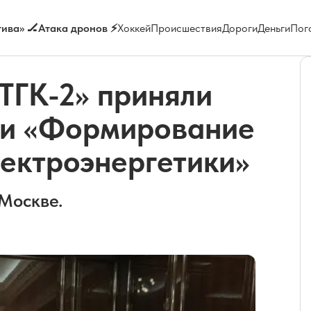
ива» 🏒
Атака дронов ⚡
Хоккей
Происшествия
Дороги
Деньги
Пог
ТГК-2» приняли
ии «Формирование
лектроэнергетики»
 Москве.