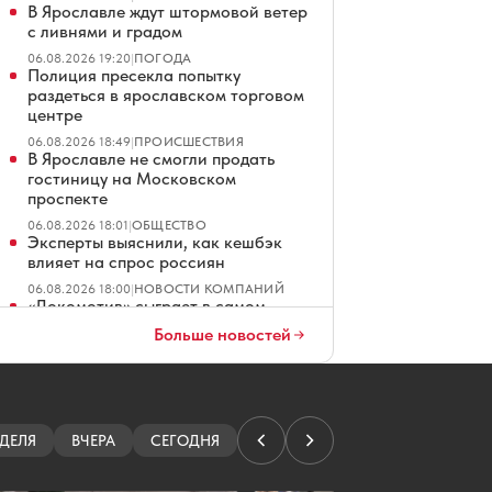
В Ярославле ждут штормовой ветер
с ливнями и градом
06.08.2026 19:20
|
ПОГОДА
Полиция пресекла попытку
раздеться в ярославском торговом
центре
06.08.2026 18:49
|
ПРОИСШЕСТВИЯ
В Ярославле не смогли продать
гостиницу на Московском
проспекте
06.08.2026 18:01
|
ОБЩЕСТВО
Эксперты выяснили, как кешбэк
влияет на спрос россиян
06.08.2026 18:00
|
НОВОСТИ КОМПАНИЙ
«Локомотив» сыграет в самом
раннем матче открытия сезона КХЛ
Больше новостей
06.08.2026 17:19
|
ХОККЕЙ
Экс-работница аптеки отсудила
почти 800 тысяч за увольнение
06.08.2026 17:13
|
ОБЩЕСТВО
Резервисты отряда «БАРС» выходят
ДЕЛЯ
ВЧЕРА
СЕГОДНЯ
на дежурство в Ярославле
06.08.2026 17:05
|
ОБЩЕСТВО