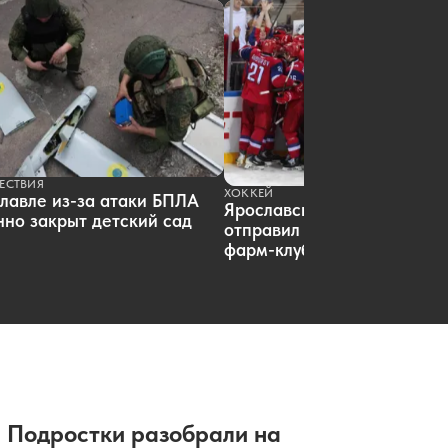
В России вырос объем выдачи
ипотеки
06.08.2026 16:23
|
НЕДВИЖИМОСТЬ
Ярославский «Локомотив»
отправил четырех хоккеистов в
фарм-клуб
06.08.2026 15:21
|
ХОККЕЙ
Мария Львова-Белова оформила
паспорт туриста Золотого кольца
06.08.2026 14:09
|
ОБЩЕСТВО
ЕСТВИЯ
ХОККЕЙ
лавле из-за атаки БПЛА
Ярославский «Локомотив»
но закрыт детский сад
отправил пятерых хоккеист
фарм-клуб
Подростки разобрали на