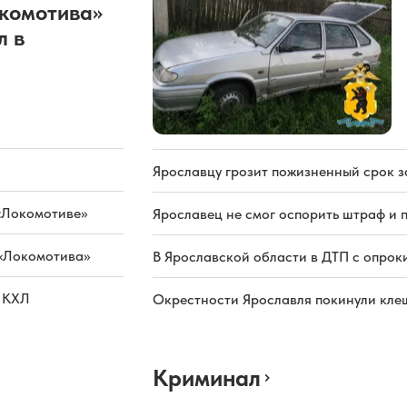
окомотива»
л в
Ярославцу грозит пожизненный срок з
«Локомотиве»
Ярославец не смог оспорить штраф и 
 «Локомотива»
В Ярославской области в ДТП с опрок
а КХЛ
Окрестности Ярославля покинули кле
Криминал