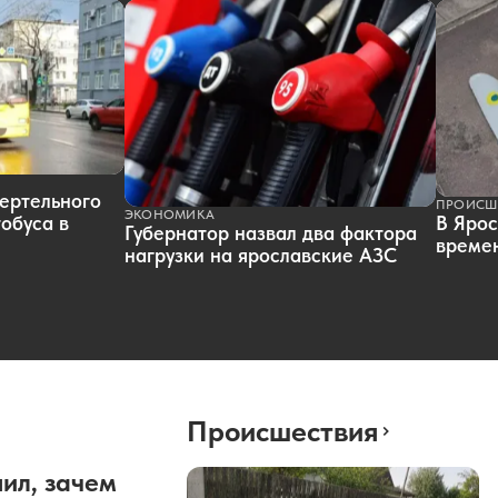
ертельного
ПРОИСШ
ЭКОНОМИКА
обуса в
В Ярос
Губернатор назвал два фактора
времен
нагрузки на ярославские АЗС
Происшествия
ил, зачем