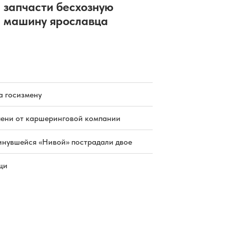
запчасти бесхозную
машину ярославца
а госизмену
пени от каршеринговой компании
инувшейся «Нивой» пострадали двое
щи