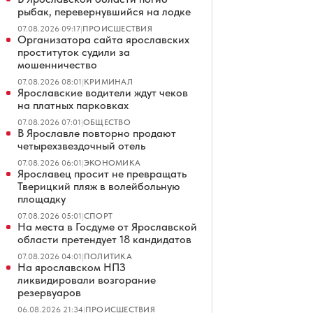
рыбак, перевернувшийся на лодке
07.08.2026 09:17
|
ПРОИСШЕСТВИЯ
Организатора сайта ярославских
проституток судили за
мошенничество
07.08.2026 08:01
|
КРИМИНАЛ
Ярославские водители ждут чеков
на платных парковках
07.08.2026 07:01
|
ОБЩЕСТВО
В Ярославле повторно продают
четырехзвездочный отель
07.08.2026 06:01
|
ЭКОНОМИКА
Ярославец просит не превращать
Тверицкий пляж в волейбольную
площадку
07.08.2026 05:01
|
СПОРТ
На места в Госдуме от Ярославской
области претендует 18 кандидатов
07.08.2026 04:01
|
ПОЛИТИКА
На ярославском НПЗ
ликвидировали возгорание
резервуаров
06.08.2026 21:34
|
ПРОИСШЕСТВИЯ