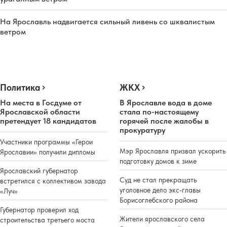
На Ярославль надвигается сильный ливень со шквалистым
ветром
Политика
ЖКХ
На места в Госдуме от
В Ярославле вода в доме
Ярославской области
стала по-настоящему
претендует 18 кандидатов
горячей после жалобы в
прокуратуру
Участники программы «Герои
Мэр Ярославля призвал ускорить
Ярославии» получили дипломы
подготовку домов к зиме
Ярославский губернатор
Суд не стал прекращать
встретился с коллективом завода
уголовное дело экс-главы
«Луч»
Борисоглебского района
Губернатор проверил ход
Жители ярославского села
строительства третьего моста