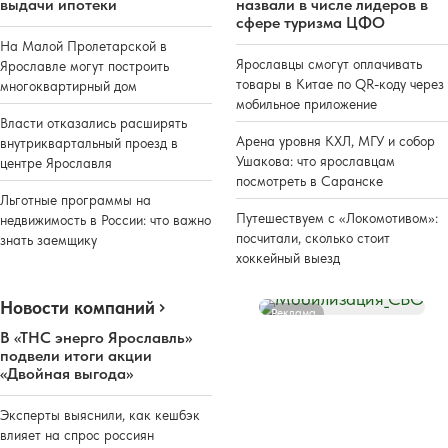
выдачи ипотеки
назвали в числе лидеров в
сфере туризма ЦФО
На Малой Пролетарской в
Ярославцы смогут оплачивать
Ярославле могут построить
товары в Китае по QR-коду через
многоквартирный дом
мобильное приложение
Власти отказались расширять
Арена уровня КХЛ, МГУ и собор
внутриквартальный проезд в
Ушакова: что ярославцам
центре Ярославля
посмотреть в Саранске
Льготные программы на
Путешествуем с «Локомотивом»:
недвижимость в России: что важно
посчитали, сколько стоит
знать заемщику
хоккейный выезд
Новости компаний
Реклама
В «ТНС энерго Ярославль»
подвели итоги акции
«Двойная выгода»
Эксперты выяснили, как кешбэк
влияет на спрос россиян