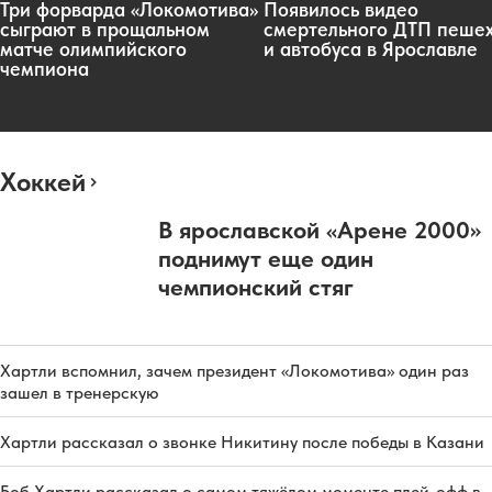
Три форварда «Локомотива»
Появилось видео
сыграют в прощальном
смертельного ДТП пеше
матче олимпийского
и автобуса в Ярославле
чемпиона
Хоккей
В ярославской «Арене 2000»
поднимут еще один
чемпионский стяг
Хартли вспомнил, зачем президент «Локомотива» один раз
зашел в тренерскую
Хартли рассказал о звонке Никитину после победы в Казани
Боб Хартли рассказал о самом тяжёлом моменте плей-офф в