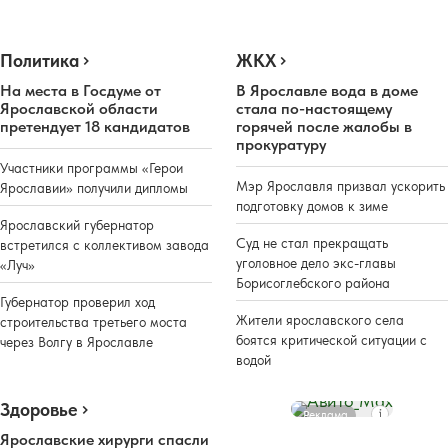
Политика
ЖКХ
На места в Госдуме от
В Ярославле вода в доме
Ярославской области
стала по-настоящему
претендует 18 кандидатов
горячей после жалобы в
прокуратуру
Участники программы «Герои
Мэр Ярославля призвал ускорить
Ярославии» получили дипломы
подготовку домов к зиме
Ярославский губернатор
Суд не стал прекращать
встретился с коллективом завода
уголовное дело экс-главы
«Луч»
Борисоглебского района
Губернатор проверил ход
Жители ярославского села
строительства третьего моста
боятся критической ситуации с
через Волгу в Ярославле
водой
Здоровье
Реклама
Ярославские хирурги спасли