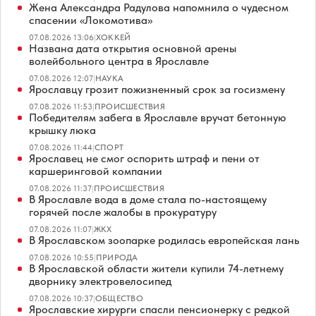
Жена Александра Радулова напомнила о чудесном
спасении «Локомотива»
07.08.2026 13:06
|
ХОККЕЙ
Названа дата открытия основной арены
волейбольного центра в Ярославле
07.08.2026 12:07
|
НАУКА
Ярославцу грозит пожизненный срок за госизмену
07.08.2026 11:53
|
ПРОИСШЕСТВИЯ
Победителям забега в Ярославле вручат бетонную
крышку люка
07.08.2026 11:44
|
СПОРТ
Ярославец не смог оспорить штраф и пени от
каршеринговой компании
07.08.2026 11:37
|
ПРОИСШЕСТВИЯ
В Ярославле вода в доме стала по-настоящему
горячей после жалобы в прокуратуру
07.08.2026 11:07
|
ЖКХ
В Ярославском зоопарке родилась европейская лань
07.08.2026 10:55
|
ПРИРОДА
В Ярославской области жители купили 74-летнему
дворнику электровелосипед
07.08.2026 10:37
|
ОБЩЕСТВО
Ярославские хирурги спасли пенсионерку с редкой