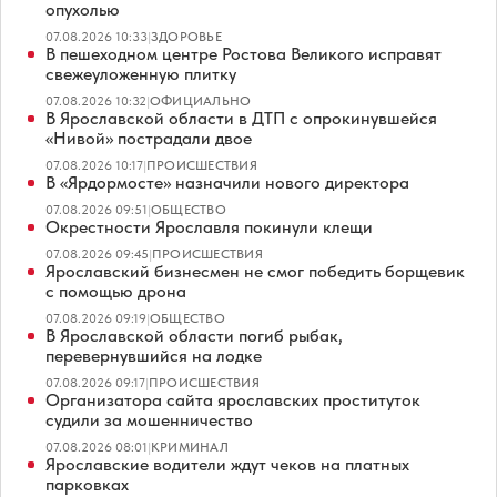
опухолью
07.08.2026 10:33
|
ЗДОРОВЬЕ
В пешеходном центре Ростова Великого исправят
свежеуложенную плитку
07.08.2026 10:32
|
ОФИЦИАЛЬНО
В Ярославской области в ДТП с опрокинувшейся
«Нивой» пострадали двое
07.08.2026 10:17
|
ПРОИСШЕСТВИЯ
В «Ярдормосте» назначили нового директора
07.08.2026 09:51
|
ОБЩЕСТВО
Окрестности Ярославля покинули клещи
07.08.2026 09:45
|
ПРОИСШЕСТВИЯ
Ярославский бизнесмен не смог победить борщевик
с помощью дрона
07.08.2026 09:19
|
ОБЩЕСТВО
В Ярославской области погиб рыбак,
перевернувшийся на лодке
07.08.2026 09:17
|
ПРОИСШЕСТВИЯ
Организатора сайта ярославских проституток
судили за мошенничество
07.08.2026 08:01
|
КРИМИНАЛ
Ярославские водители ждут чеков на платных
парковках