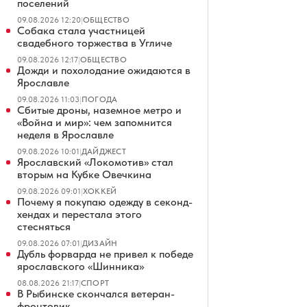
поселений
09.08.2026 12:20
|
ОБЩЕСТВО
Собака стала участницей
свадебного торжества в Угличе
09.08.2026 12:17
|
ОБЩЕСТВО
Дожди и похолодание ожидаются в
Ярославле
09.08.2026 11:03
|
ПОГОДА
Сбитые дроны, наземное метро и
«Война и мир»: чем запомнится
неделя в Ярославле
09.08.2026 10:01
|
ДАЙДЖЕСТ
Ярославский «Локомотив» стал
вторым на Кубке Овечкина
09.08.2026 09:01
|
ХОККЕЙ
Почему я покупаю одежду в секонд-
хендах и перестала этого
стесняться
09.08.2026 07:01
|
ДИЗАЙН
Дубль форварда не привел к победе
ярославского «Шинника»
08.08.2026 21:17
|
СПОРТ
В Рыбинске скончался ветеран-
фронтовик