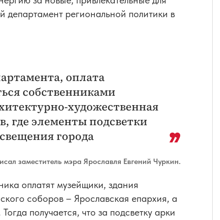
энергию за новые, привлекательные для
ой департамент региональной политики в
артамента, оплата
ться собственниками
рхитектурно-художественная
в, где элементы подсветки
свещения города
писал заместитель мэра Ярославля Евгений Чуркин.
ника оплатят музейщики, здания
ского соборов – Ярославская епархия, а
огда получается, что за подсветку арки