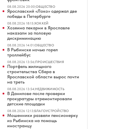
08.08.2026 20:00
|
ОБЩЕСТВО
Ярославский «Локо» одержал две
победы в Петербурге
08.08.2026 18:15
|
ХОККЕЙ
Хозяина пекарни в Ярославле
наказали за половую
дискриминацию
08.08.2026 14:01
|
ОБЩЕСТВО
В Рыбинске ночью горел
троллейбус
08.08.2026 13:56
|
ПРОИСШЕСТВИЯ
Портфель жилищного
строительства Сбера в
Ярославской области вырос почти
на треть
08.08.2026 13:54
|
НЕДВИЖИМОСТЬ
В Данилове после проверки
прокуратуры отремонтировали
детские площадки
08.08.2026 12:13
|
БЛАГОУСТРОЙСТВО
Мошенники развели пенсионерку
из Рыбинска на помощь
иностранцу