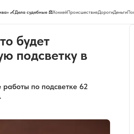
ва» 🏒
Дела судебные ⚖️
Хоккей
Происшествия
Дороги
Деньги
По
то будет
ую подсветку в
 работы по подсветке 62
.