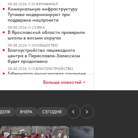
08.08.2026 11:51
|
КРИМИНАЛ
Коммунальную инфраструктуру
Тутаева модернизируют при
поддержке нацпроекта
08.08.2026 11:23
|
ЖКХ
В Ярославской области проверили
школы в восьми округах
08.08.2026 11:20
|
ОБЩЕСТВО
Благоустройство пешеходного
центра в Переславле-Залесском
будет продолжено
08.08.2026 11:15
|
БЛАГОУСТРОЙСТВО
Губернатор анонсировал открытие
в Переславле центров гемодиализа
Больше новостей
и онкопомощи
08.08.2026 11:13
|
ЗДОРОВЬЕ
Михаил Евраев встретился с
коллективом ООО «Протэкт»
08.08.2026 11:06
|
ОФИЦИАЛЬНО
ДЕЛЯ
ВЧЕРА
СЕГОДНЯ
Почти 300 спортсменов и
тренеров-ярославцев получат
выплаты за достижения
08.08.2026 11:01
|
СПОРТ