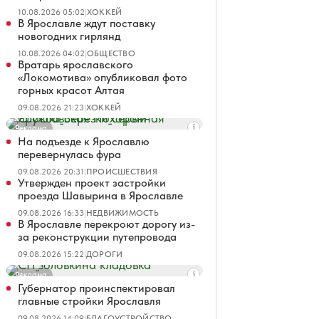
10.08.2026 05:02
|
ХОККЕЙ
В Ярославле ждут поставку
новогодних гирлянд
10.08.2026 04:02
|
ОБЩЕСТВО
Вратарь ярославского
«Локомотива» опубликовал фото
горных красот Алтая
09.08.2026 21:23
|
ХОККЕЙ
Реклама
На подъезде к Ярославлю
перевернулась фура
09.08.2026 20:31
|
ПРОИСШЕСТВИЯ
Утвержден проект застройки
проезда Шавырина в Ярославле
09.08.2026 16:33
|
НЕДВИЖИМОСТЬ
В Ярославле перекроют дорогу из-
за реконструкции путепровода
09.08.2026 15:22
|
ДОРОГИ
Реклама
Губернатор проинспектировал
главные стройки Ярославля
09.08.2026 14:09
|
БЛАГОУСТРОЙСТВО