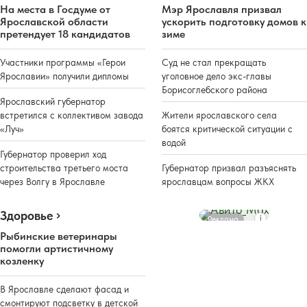
На места в Госдуме от
Мэр Ярославля призвал
Ярославской области
ускорить подготовку домов к
претендует 18 кандидатов
зиме
Участники программы «Герои
Суд не стал прекращать
Ярославии» получили дипломы
уголовное дело экс-главы
Борисоглебского района
Ярославский губернатор
встретился с коллективом завода
Жители ярославского села
«Луч»
боятся критической ситуации с
водой
Губернатор проверил ход
строительства третьего моста
Губернатор призвал разъяснять
через Волгу в Ярославле
ярославцам вопросы ЖКХ
Здоровье
Реклама
Рыбинские ветеринары
помогли артистичному
козленку
В Ярославле сделают фасад и
смонтируют подсветку в детской