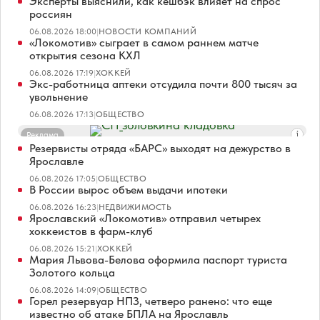
Эксперты выяснили, как кешбэк влияет на спрос
россиян
06.08.2026 18:00
|
НОВОСТИ КОМПАНИЙ
«Локомотив» сыграет в самом раннем матче
открытия сезона КХЛ
06.08.2026 17:19
|
ХОККЕЙ
Экс-работница аптеки отсудила почти 800 тысяч за
увольнение
06.08.2026 17:13
|
ОБЩЕСТВО
Реклама
Резервисты отряда «БАРС» выходят на дежурство в
Ярославле
06.08.2026 17:05
|
ОБЩЕСТВО
В России вырос объем выдачи ипотеки
06.08.2026 16:23
|
НЕДВИЖИМОСТЬ
Ярославский «Локомотив» отправил четырех
хоккеистов в фарм-клуб
06.08.2026 15:21
|
ХОККЕЙ
Мария Львова-Белова оформила паспорт туриста
Золотого кольца
06.08.2026 14:09
|
ОБЩЕСТВО
Горел резервуар НПЗ, четверо ранено: что еще
известно об атаке БПЛА на Ярославль