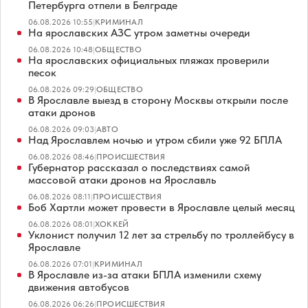
Петербурга отпели в Белграде
06.08.2026 10:55
|
КРИМИНАЛ
На ярославских АЗС утром заметны очереди
06.08.2026 10:48
|
ОБЩЕСТВО
На ярославских официальных пляжах проверили
песок
06.08.2026 09:29
|
ОБЩЕСТВО
В Ярославле выезд в сторону Москвы открыли после
атаки дронов
06.08.2026 09:03
|
АВТО
Над Ярославлем ночью и утром сбили уже 92 БПЛА
06.08.2026 08:46
|
ПРОИСШЕСТВИЯ
Губернатор рассказал о последствиях самой
массовой атаки дронов на Ярославль
06.08.2026 08:11
|
ПРОИСШЕСТВИЯ
Боб Хартли может провести в Ярославле целый месяц
06.08.2026 08:01
|
ХОККЕЙ
Уклонист получил 12 лет за стрельбу по троллейбусу в
Ярославле
06.08.2026 07:01
|
КРИМИНАЛ
В Ярославле из-за атаки БПЛА изменили схему
движения автобусов
06.08.2026 06:26
|
ПРОИСШЕСТВИЯ