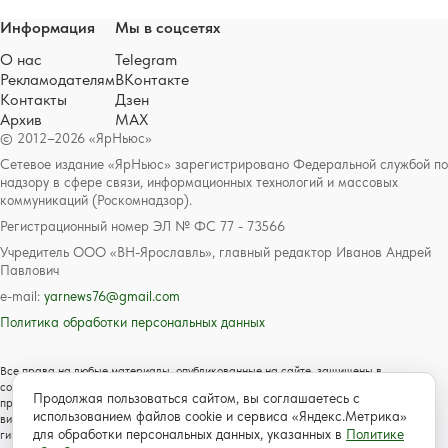
Информация
Мы в соцсетях
О нас
Telegram
Рекламодателям
ВКонтакте
Контакты
Дзен
Архив
MAX
© 2012–2026 «ЯрНьюс»
Сетевое издание «ЯрНьюс» зарегистрировано Федеральной службой по
надзору в сфере связи, информационных технологий и массовых
коммуникаций (Роскомнадзор).
Регистрационный номер ЭЛ № ФС 77 - 73566
Учредитель ООО «ВН-Ярославль», главный редактор Иванов Андрей
Павлович
e-mail:
yarnews76@gmail.com
Политика обработки персональных данных
Все права на любые материалы, опубликованные на сайте, защищены в
соответствии с российским и международным законодательством об авторском
Продолжая пользоваться сайтом, вы соглашаетесь с
праве и смежных правах. Любое использование текстовых, фото, аудио и
использованием файлов cookie и сервиса «Яндекс.Метрика»
видеоматериалов возможно только с согласия правообладателя с обязательной
для обработки персональных данных, указанных в
Политике
гиперссылкой на сайт https://www.yarnews.net; Для детей старше 16 лет.