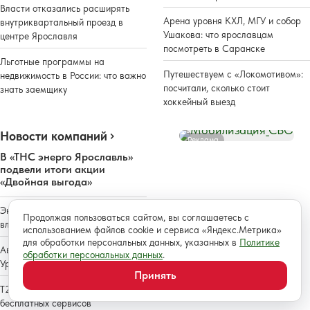
Власти отказались расширять
Арена уровня КХЛ, МГУ и собор
внутриквартальный проезд в
Ушакова: что ярославцам
центре Ярославля
посмотреть в Саранске
Льготные программы на
Путешествуем с «Локомотивом»:
недвижимость в России: что важно
посчитали, сколько стоит
знать заемщику
хоккейный выезд
Новости компаний
Реклама
В «ТНС энерго Ярославль»
подвели итоги акции
«Двойная выгода»
Эксперты выяснили, как кешбэк
Продолжая пользоваться сайтом, вы соглашаетесь с
влияет на спрос россиян
использованием файлов cookie и сервиса «Яндекс.Метрика»
для обработки персональных данных, указанных в
Политике
Автокредитный портфель Банка
обработки персональных данных
.
Уралсиб вырос на 23%
Принять
Т2 признан лидером по числу
бесплатных сервисов