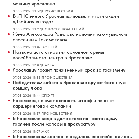
машину ярославца
07.08.2026 13:52
|
ПРОИСШЕСТВИЯ
В «ТНС энерго Ярославль» подвели итоги акции
«Двойная выгода»
07.08.2026 13:27
|
НОВОСТИ КОМПАНИЙ
Жена Александра Радулова напомнила о чудесном
спасении «Локомотива»
07.08.2026 13:06
|
ХОККЕЙ
Названа дата открытия основной арены
волейбольного центра в Ярославле
07.08.2026 12:07
|
НАУКА
Ярославцу грозит пожизненный срок за госизмену
07.08.2026 11:53
|
ПРОИСШЕСТВИЯ
Победителям забега в Ярославле вручат бетонную
крышку люка
07.08.2026 11:44
|
СПОРТ
Ярославец не смог оспорить штраф и пени от
каршеринговой компании
07.08.2026 11:37
|
ПРОИСШЕСТВИЯ
В Ярославле вода в доме стала по-настоящему
горячей после жалобы в прокуратуру
07.08.2026 11:07
|
ЖКХ
В Ярославском зоопарке родилась европейская лань