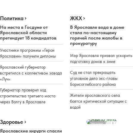
Политика
ЖКХ
На места в Госдуме от
В Ярославле вода в доме
Ярославской области
стала по-настоящему
претендует 18 кандидатов
горячей после жалобы в
прокуратуру
Участники программы «Герои
Мэр Ярославля призвал ускорить
Ярославии» получили дипломы
подготовку домов к зиме
Ярославский губернатор
Суд не стал прекращать
встретился с коллективом завода
уголовное дело экс-главы
«Луч»
Борисоглебского района
Губернатор проверил ход
Жители ярославского села
строительства третьего моста
боятся критической ситуации с
через Волгу в Ярославле
водой
Здоровье
Реклама
Ярославские хирурги спасли