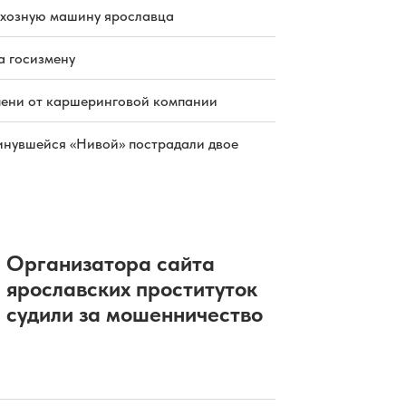
схозную машину ярославца
а госизмену
пени от каршеринговой компании
инувшейся «Нивой» пострадали двое
Организатора сайта
ярославских проституток
судили за мошенничество