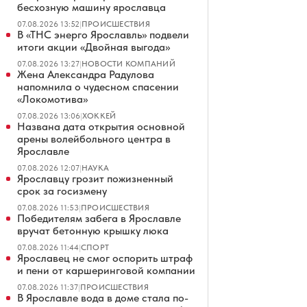
бесхозную машину ярославца
07.08.2026 13:52
|
ПРОИСШЕСТВИЯ
В «ТНС энерго Ярославль» подвели
итоги акции «Двойная выгода»
07.08.2026 13:27
|
НОВОСТИ КОМПАНИЙ
Жена Александра Радулова
напомнила о чудесном спасении
«Локомотива»
07.08.2026 13:06
|
ХОККЕЙ
Названа дата открытия основной
арены волейбольного центра в
Ярославле
07.08.2026 12:07
|
НАУКА
Ярославцу грозит пожизненный
срок за госизмену
07.08.2026 11:53
|
ПРОИСШЕСТВИЯ
Победителям забега в Ярославле
вручат бетонную крышку люка
07.08.2026 11:44
|
СПОРТ
Ярославец не смог оспорить штраф
и пени от каршеринговой компании
07.08.2026 11:37
|
ПРОИСШЕСТВИЯ
В Ярославле вода в доме стала по-