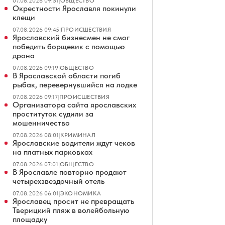
07.08.2026 09:51
|
ОБЩЕСТВО
Окрестности Ярославля покинули
клещи
07.08.2026 09:45
|
ПРОИСШЕСТВИЯ
Ярославский бизнесмен не смог
победить борщевик с помощью
дрона
07.08.2026 09:19
|
ОБЩЕСТВО
В Ярославской области погиб
рыбак, перевернувшийся на лодке
07.08.2026 09:17
|
ПРОИСШЕСТВИЯ
Организатора сайта ярославских
проституток судили за
мошенничество
07.08.2026 08:01
|
КРИМИНАЛ
Ярославские водители ждут чеков
на платных парковках
07.08.2026 07:01
|
ОБЩЕСТВО
В Ярославле повторно продают
четырехзвездочный отель
07.08.2026 06:01
|
ЭКОНОМИКА
Ярославец просит не превращать
Тверицкий пляж в волейбольную
площадку