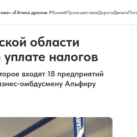
ива» 🏒
Атака дронов ⚡
Хоккей
Происшествия
Дороги
Деньги
Пог
ской области
о уплате налогов
торое входят 18 предприятий
бизнес-омбдусмену Альфиру