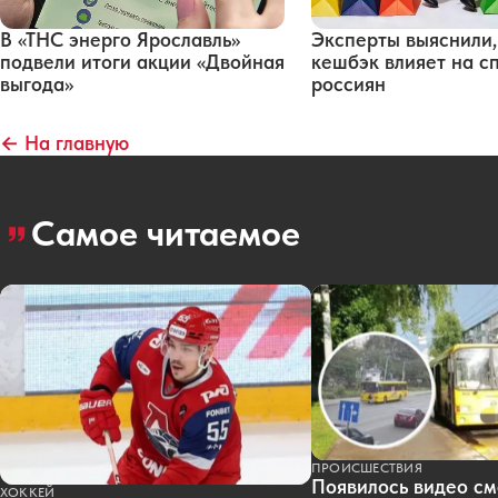
В «ТНС энерго Ярославль»
Эксперты выяснили,
подвели итоги акции «Двойная
кешбэк влияет на с
выгода»
россиян
← На главную
Самое читаемое
ПРОИСШЕСТВИЯ
Появилось видео см
ХОККЕЙ