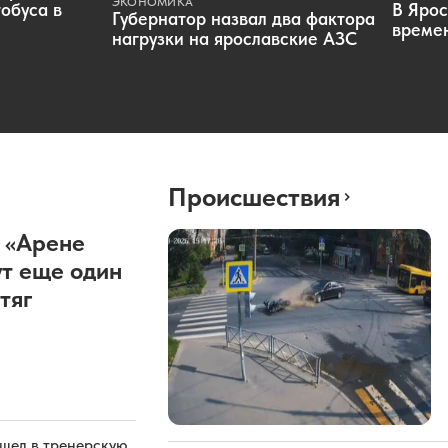
ЭКОНОМИКА
обуса в
В Ярос
Губернатор назвал два фактора
времен
нагрузки на ярославские АЗС
Происшествия
 «Арене
т еще один
тяг
ашел в тренерскую