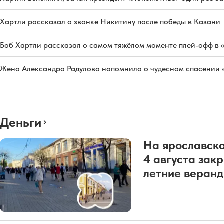
Хартли рассказал о звонке Никитину после победы в Казани
Боб Хартли рассказал о самом тяжёлом моменте плей-офф в 
Жена Александра Радулова напомнила о чудесном спасении
Деньги
На ярославско
4 августа зак
летние веран