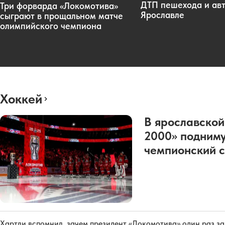
ДТП пешехода и авт
Три форварда «Локомотива»
Ярославле
сыграют в прощальном матче
олимпийского чемпиона
Хоккей
В ярославской
2000» подниму
чемпионский с
Хартли вспомнил, зачем президент «Локомотива» один раз з