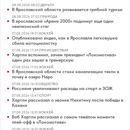
08.08.2026 08:02
|
ДЕНЬГИ
В Ярославской области развивается грибной туризм
08.08.2026 07:02
|
ПРИРОДА
В ярославской «Арене 2000» поднимут еще один
чемпионский стяг
07.08.2026 18:01
|
ХОККЕЙ
Опубликовано видео, как в Ярославле легковушка
сбила мотоциклистку
07.08.2026 17:39
|
ПРОИСШЕСТВИЯ
Хартли вспомнил, зачем президент «Локомотива»
один раз зашел в тренерскую
07.08.2026 17:02
|
ХОККЕЙ
В Ярославской области стоки канализации текли в
почву и озеро Неро
07.08.2026 16:18
|
ОБЩЕСТВО
Россияне увеличивают расходы на спорт и ЗОЖ
07.08.2026 15:47
|
СПОРТ
Хартли рассказал о звонке Никитину после победы в
Казани
07.08.2026 15:01
|
ХОККЕЙ
Боб Хартли рассказал о самом тяжёлом моменте
плей-офф в «Локомотиве»
07.08.2026 14:52
|
ХОККЕЙ