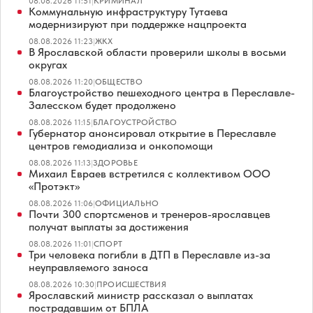
08.08.2026 11:51
|
КРИМИНАЛ
Коммунальную инфраструктуру Тутаева
модернизируют при поддержке нацпроекта
08.08.2026 11:23
|
ЖКХ
В Ярославской области проверили школы в восьми
округах
08.08.2026 11:20
|
ОБЩЕСТВО
Благоустройство пешеходного центра в Переславле-
Залесском будет продолжено
08.08.2026 11:15
|
БЛАГОУСТРОЙСТВО
Губернатор анонсировал открытие в Переславле
центров гемодиализа и онкопомощи
08.08.2026 11:13
|
ЗДОРОВЬЕ
Михаил Евраев встретился с коллективом ООО
«Протэкт»
08.08.2026 11:06
|
ОФИЦИАЛЬНО
Почти 300 спортсменов и тренеров-ярославцев
получат выплаты за достижения
08.08.2026 11:01
|
СПОРТ
Три человека погибли в ДТП в Переславле из-за
неуправляемого заноса
08.08.2026 10:30
|
ПРОИСШЕСТВИЯ
Ярославский министр рассказал о выплатах
пострадавшим от БПЛА