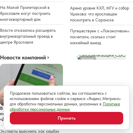
На Малой Пролетарской в
Арена уровня КХЛ, МГУ и собор
Ярославле могут построить
Ушакова: что ярославцам
многоквартирный дом
посмотреть в Саранске
Власти отказались расширять
Путешествуем с «Локомотивом»:
внутриквартальный проезд в
посчитали, сколько стоит
центре Ярославля
хоккейный выезд
Новости компаний
Реклама
Продолжая пользоваться сайтом, вы соглашаетесь с
использованием файлов cookie и сервиса «Яндекс.Метрика»
для обработки персональных данных, указанных в
Политике
В «ТНС энерго Ярославль»
обработки персональных данных
.
подвели итоги акции
Принять
«Двойная выгода»
Эксперты выяснили, как кешбэк