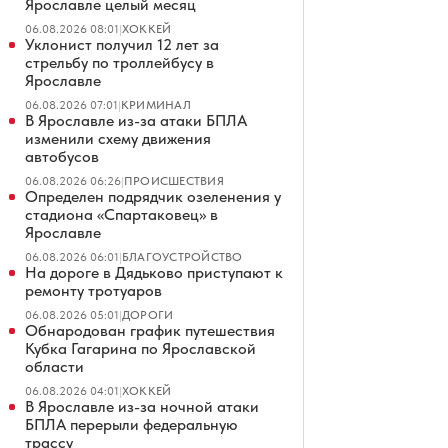
Ярославле целый месяц
06.08.2026 08:01
|
ХОККЕЙ
Уклонист получил 12 лет за
стрельбу по троллейбусу в
Ярославле
06.08.2026 07:01
|
КРИМИНАЛ
В Ярославле из-за атаки БПЛА
изменили схему движения
автобусов
06.08.2026 06:26
|
ПРОИСШЕСТВИЯ
Определен подрядчик озеленения у
стадиона «Спартаковец» в
Ярославле
06.08.2026 06:01
|
БЛАГОУСТРОЙСТВО
На дороге в Дядьково приступают к
ремонту тротуаров
06.08.2026 05:01
|
ДОРОГИ
Обнародован график путешествия
Кубка Гагарина по Ярославской
области
06.08.2026 04:01
|
ХОККЕЙ
В Ярославле из-за ночной атаки
БПЛА перерыли федеральную
трассу