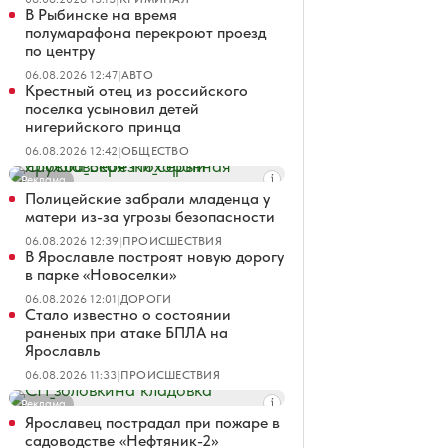
В Рыбинске на время
полумарафона перекроют проезд
по центру
06.08.2026 12:47
|
АВТО
Крестный отец из российского
поселка усыновил детей
нигерийского принца
06.08.2026 12:42
|
ОБЩЕСТВО
Реклама
Полицейские забрали младенца у
матери из-за угрозы безопасности
06.08.2026 12:39
|
ПРОИСШЕСТВИЯ
В Ярославле построят новую дорогу
в парке «Новоселки»
06.08.2026 12:01
|
ДОРОГИ
Стало известно о состоянии
раненых при атаке БПЛА на
Ярославль
06.08.2026 11:33
|
ПРОИСШЕСТВИЯ
Реклама
Ярославец пострадал при пожаре в
садоводстве «Нефтяник-2»