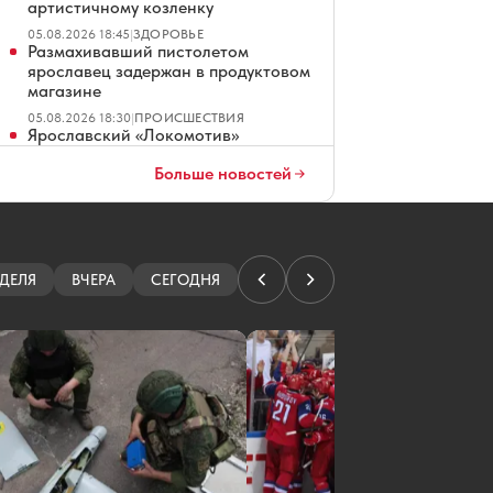
артистичному козленку
05.08.2026 18:45
|
ЗДОРОВЬЕ
Размахивавший пистолетом
ярославец задержан в продуктовом
магазине
05.08.2026 18:30
|
ПРОИСШЕСТВИЯ
Ярославский «Локомотив»
представил новый тренерский
Больше новостей
штаб: кто туда попал
05.08.2026 17:26
|
ХОККЕЙ
Автокредитный портфель Банка
Уралсиб вырос на 23%
05.08.2026 17:06
|
НОВОСТИ КОМПАНИЙ
ДЕЛЯ
ВЧЕРА
СЕГОДНЯ
В Ярославле появилась новая
городская улица
05.08.2026 17:01
|
ОФИЦИАЛЬНО
Т2 признан лидером по числу
бесплатных сервисов
кибербезопасности
05.08.2026 16:47
|
НОВОСТИ КОМПАНИЙ
Ярославский «Локо» победил в
Москве
05.08.2026 16:01
|
ХОККЕЙ