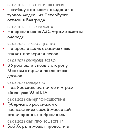
06.08.2026 10:57
|
ПРОИСШЕСТВИЯ
Погибшую во время свидания с
турком модель из Петербурга
отпели в Белграде
06.08.2026 10:55
|
КРИМИНАЛ
На ярославских АЗС утром заметны
очереди
06.08.2026 10:48
|
ОБЩЕСТВО
На ярославских официальных
пляжах проверили песок
06.08.2026 09:29
|
ОБЩЕСТВО
В Ярославле выезд в сторону
Москвы открыли после атаки
дронов
06.08.2026 09:03
|
АВТО
Над Ярославлем ночью и утром
сбили уже 92 БПЛА
06.08.2026 08:46
|
ПРОИСШЕСТВИЯ
Губернатор рассказал о
последствиях самой массовой
атаки дронов на Ярославль
06.08.2026 08:11
|
ПРОИСШЕСТВИЯ
Боб Хартли может провести в