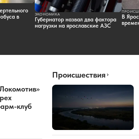
ертельного
ПРОИСШ
ЭКОНОМИКА
обуса в
В Ярос
Губернатор назвал два фактора
времен
нагрузки на ярославские АЗС
Происшествия
«Локомотив»
рех
фарм-клуб