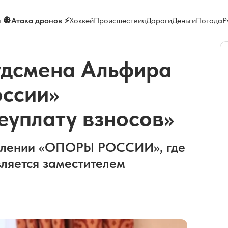
 👷
Атака дронов ⚡
Хоккей
Происшествия
Дороги
Деньги
Погода
Р
удсмена Альфира
оссии»
еуплату взносов»
делении «ОПОРЫ РОССИИ», где
ляется заместителем