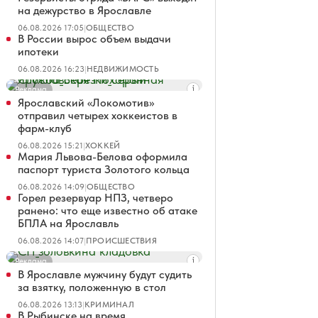
на дежурство в Ярославле
06.08.2026 17:05
|
ОБЩЕСТВО
В России вырос объем выдачи
ипотеки
06.08.2026 16:23
|
НЕДВИЖИМОСТЬ
Реклама
Ярославский «Локомотив»
отправил четырех хоккеистов в
фарм-клуб
06.08.2026 15:21
|
ХОККЕЙ
Мария Львова-Белова оформила
паспорт туриста Золотого кольца
06.08.2026 14:09
|
ОБЩЕСТВО
Горел резервуар НПЗ, четверо
ранено: что еще известно об атаке
БПЛА на Ярославль
06.08.2026 14:07
|
ПРОИСШЕСТВИЯ
Реклама
В Ярославле мужчину будут судить
за взятку, положенную в стол
06.08.2026 13:13
|
КРИМИНАЛ
В Рыбинске на время