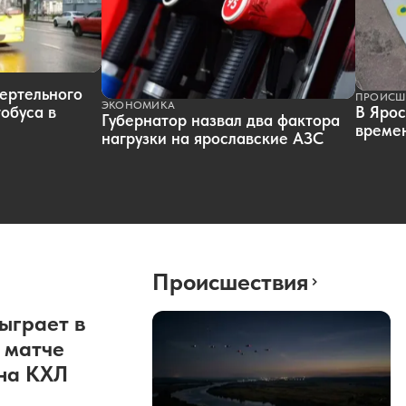
ертельного
ПРОИСШ
ЭКОНОМИКА
обуса в
В Ярос
Губернатор назвал два фактора
времен
нагрузки на ярославские АЗС
Происшествия
ыграет в
 матче
она КХЛ