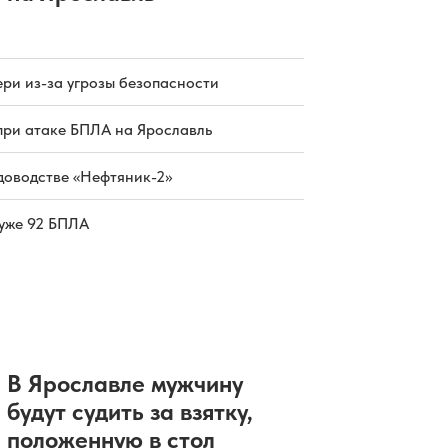
магазине
05.08.2026 18:30
|
ПРОИСШЕСТВИЯ
Ярославский «Локомотив»
представил новый тренерский
штаб: кто туда попал
ри из-за угрозы безопасности
05.08.2026 17:26
|
ХОККЕЙ
Автокредитный портфель Банка
при атаке БПЛА на Ярославль
Уралсиб вырос на 23%
05.08.2026 17:06
|
НОВОСТИ КОМПАНИЙ
В Ярославле появилась новая
доводстве «Нефтяник-2»
городская улица
05.08.2026 17:01
|
ОФИЦИАЛЬНО
 уже 92 БПЛА
В Ярославле мужчину
будут судить за взятку,
положенную в стол