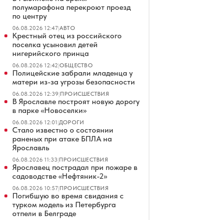
полумарафона перекроют проезд
по центру
06.08.2026 12:47
|
АВТО
Крестный отец из российского
поселка усыновил детей
нигерийского принца
06.08.2026 12:42
|
ОБЩЕСТВО
Полицейские забрали младенца у
матери из-за угрозы безопасности
06.08.2026 12:39
|
ПРОИСШЕСТВИЯ
В Ярославле построят новую дорогу
в парке «Новоселки»
06.08.2026 12:01
|
ДОРОГИ
Стало известно о состоянии
раненых при атаке БПЛА на
Ярославль
06.08.2026 11:33
|
ПРОИСШЕСТВИЯ
Ярославец пострадал при пожаре в
садоводстве «Нефтяник-2»
06.08.2026 10:57
|
ПРОИСШЕСТВИЯ
Погибшую во время свидания с
турком модель из Петербурга
отпели в Белграде