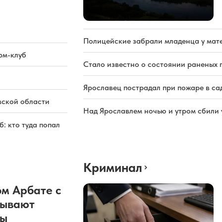
Полицейские забрали младенца у мате
рм-клуб
Стало известно о состоянии раненых 
Ярославец пострадал при пожаре в са
вской области
Над Ярославлем ночью и утром сбили
: кто туда попал
Криминал
м Арбате с
рывают
ды