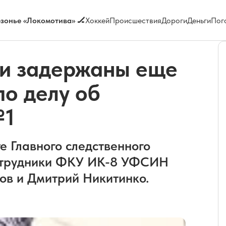
зонье «Локомотива» 🏒
Хоккей
Происшествия
Дороги
Деньги
Пог
ти задержаны еще
о делу об
№1
е Главного следственного
сотрудники ФКУ ИК-8 УФСИН
ов и Дмитрий Никитинко.