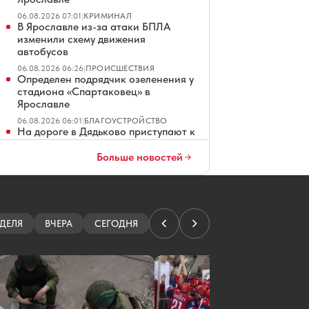
06.08.2026 07:01
|
КРИМИНАЛ
В Ярославле из-за атаки БПЛА
изменили схему движения
автобусов
06.08.2026 06:26
|
ПРОИСШЕСТВИЯ
Определен подрядчик озеленения у
стадиона «Спартаковец» в
Ярославле
06.08.2026 06:01
|
БЛАГОУСТРОЙСТВО
На дороге в Дядьково приступают к
ремонту тротуаров
Больше новостей
06.08.2026 05:01
|
ДОРОГИ
Обнародован график путешествия
Кубка Гагарина по Ярославской
области
06.08.2026 04:01
|
ХОККЕЙ
В Ярославле из-за ночной атаки
ДЕЛЯ
ВЧЕРА
СЕГОДНЯ
БПЛА перерыли федеральную
трассу
06.08.2026 02:56
|
ПРОИСШЕСТВИЯ
В Ярославской области ночью
объявлена атака БПЛА
06.08.2026 02:46
|
ПРОИСШЕСТВИЯ