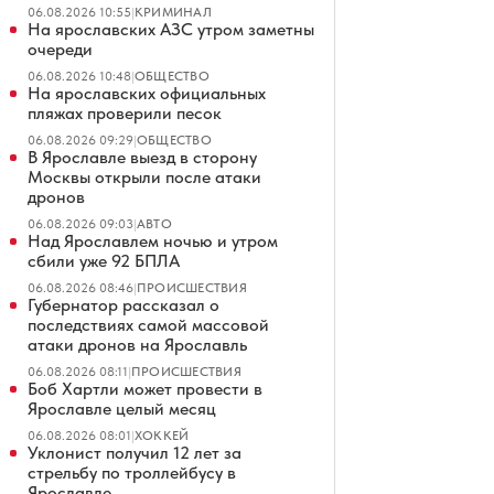
06.08.2026 10:55
|
КРИМИНАЛ
На ярославских АЗС утром заметны
очереди
06.08.2026 10:48
|
ОБЩЕСТВО
На ярославских официальных
пляжах проверили песок
06.08.2026 09:29
|
ОБЩЕСТВО
В Ярославле выезд в сторону
Москвы открыли после атаки
дронов
06.08.2026 09:03
|
АВТО
Над Ярославлем ночью и утром
сбили уже 92 БПЛА
06.08.2026 08:46
|
ПРОИСШЕСТВИЯ
Губернатор рассказал о
последствиях самой массовой
атаки дронов на Ярославль
06.08.2026 08:11
|
ПРОИСШЕСТВИЯ
Боб Хартли может провести в
Ярославле целый месяц
06.08.2026 08:01
|
ХОККЕЙ
Уклонист получил 12 лет за
стрельбу по троллейбусу в
Ярославле