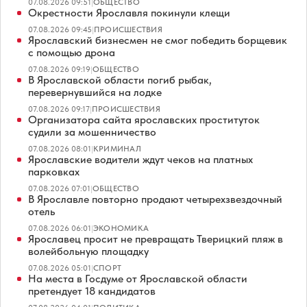
07.08.2026 09:51
|
ОБЩЕСТВО
Окрестности Ярославля покинули клещи
07.08.2026 09:45
|
ПРОИСШЕСТВИЯ
Ярославский бизнесмен не смог победить борщевик
с помощью дрона
07.08.2026 09:19
|
ОБЩЕСТВО
В Ярославской области погиб рыбак,
перевернувшийся на лодке
07.08.2026 09:17
|
ПРОИСШЕСТВИЯ
Организатора сайта ярославских проституток
судили за мошенничество
07.08.2026 08:01
|
КРИМИНАЛ
Ярославские водители ждут чеков на платных
парковках
07.08.2026 07:01
|
ОБЩЕСТВО
В Ярославле повторно продают четырехзвездочный
отель
07.08.2026 06:01
|
ЭКОНОМИКА
Ярославец просит не превращать Тверицкий пляж в
волейбольную площадку
07.08.2026 05:01
|
СПОРТ
На места в Госдуме от Ярославской области
претендует 18 кандидатов