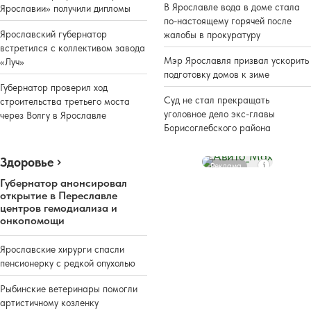
В Ярославле вода в доме стала
Ярославии» получили дипломы
по-настоящему горячей после
Ярославский губернатор
жалобы в прокуратуру
встретился с коллективом завода
Мэр Ярославля призвал ускорить
«Луч»
подготовку домов к зиме
Губернатор проверил ход
Суд не стал прекращать
строительства третьего моста
уголовное дело экс-главы
через Волгу в Ярославле
Борисоглебского района
Здоровье
Реклама
Губернатор анонсировал
открытие в Переславле
центров гемодиализа и
онкопомощи
Ярославские хирурги спасли
пенсионерку с редкой опухолью
Рыбинские ветеринары помогли
артистичному козленку