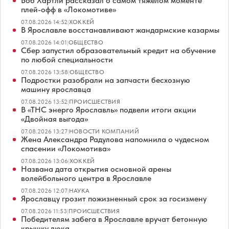
Боб Хартли рассказал о самом тяжёлом моменте
плей-офф в «Локомотиве»
07.08.2026 14:52
|
ХОККЕЙ
В Ярославле восстанавливают жандармские казармы
07.08.2026 14:01
|
ОБЩЕСТВО
Сбер запустил образовательный кредит на обучение
по любой специальности
07.08.2026 13:58
|
ОБЩЕСТВО
Подростки разобрали на запчасти бесхозную
машину ярославца
07.08.2026 13:52
|
ПРОИСШЕСТВИЯ
В «ТНС энерго Ярославль» подвели итоги акции
«Двойная выгода»
07.08.2026 13:27
|
НОВОСТИ КОМПАНИЙ
Жена Александра Радулова напомнила о чудесном
спасении «Локомотива»
07.08.2026 13:06
|
ХОККЕЙ
Названа дата открытия основной арены
волейбольного центра в Ярославле
07.08.2026 12:07
|
НАУКА
Ярославцу грозит пожизненный срок за госизмену
07.08.2026 11:53
|
ПРОИСШЕСТВИЯ
Победителям забега в Ярославле вручат бетонную
крышку люка