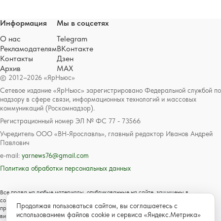
Информация
Мы в соцсетях
О нас
Telegram
Рекламодателям
ВКонтакте
Контакты
Дзен
Архив
MAX
© 2012–2026 «ЯрНьюс»
Сетевое издание «ЯрНьюс» зарегистрировано Федеральной службой по
надзору в сфере связи, информационных технологий и массовых
коммуникаций (Роскомнадзор).
Регистрационный номер ЭЛ № ФС 77 - 73566
Учредитель ООО «ВН-Ярославль», главный редактор Иванов Андрей
Павлович
e-mail:
yarnews76@gmail.com
Политика обработки персональных данных
Все права на любые материалы, опубликованные на сайте, защищены в
соответствии с российским и международным законодательством об авторском
Продолжая пользоваться сайтом, вы соглашаетесь с
праве и смежных правах. Любое использование текстовых, фото, аудио и
использованием файлов cookie и сервиса «Яндекс.Метрика»
видеоматериалов возможно только с согласия правообладателя с обязательной