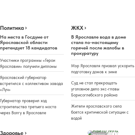
Политика
ЖКХ
На места в Госдуме от
В Ярославле вода в доме
Ярославской области
стала по-настоящему
претендует 18 кандидатов
горячей после жалобы в
прокуратуру
Участники программы «Герои
Мэр Ярославля призвал ускорить
Ярославии» получили дипломы
подготовку домов к зиме
Ярославский губернатор
Суд не стал прекращать
встретился с коллективом завода
уголовное дело экс-главы
«Луч»
Борисоглебского района
Губернатор проверил ход
Жители ярославского села
строительства третьего моста
боятся критической ситуации с
через Волгу в Ярославле
водой
Здоровье
Реклама