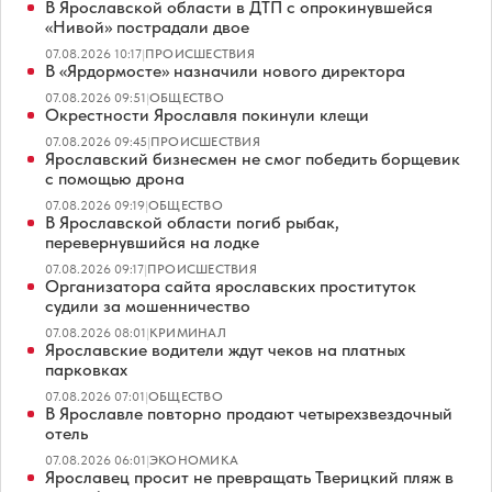
В Ярославской области в ДТП с опрокинувшейся
«Нивой» пострадали двое
07.08.2026 10:17
|
ПРОИСШЕСТВИЯ
В «Ярдормосте» назначили нового директора
07.08.2026 09:51
|
ОБЩЕСТВО
Окрестности Ярославля покинули клещи
07.08.2026 09:45
|
ПРОИСШЕСТВИЯ
Ярославский бизнесмен не смог победить борщевик
с помощью дрона
07.08.2026 09:19
|
ОБЩЕСТВО
В Ярославской области погиб рыбак,
перевернувшийся на лодке
07.08.2026 09:17
|
ПРОИСШЕСТВИЯ
Организатора сайта ярославских проституток
судили за мошенничество
07.08.2026 08:01
|
КРИМИНАЛ
Ярославские водители ждут чеков на платных
парковках
07.08.2026 07:01
|
ОБЩЕСТВО
В Ярославле повторно продают четырехзвездочный
отель
07.08.2026 06:01
|
ЭКОНОМИКА
Ярославец просит не превращать Тверицкий пляж в