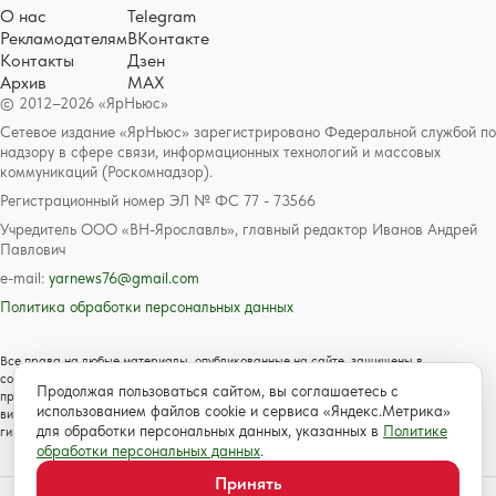
О нас
Telegram
Рекламодателям
ВКонтакте
Контакты
Дзен
Архив
MAX
© 2012–2026 «ЯрНьюс»
Сетевое издание «ЯрНьюс» зарегистрировано Федеральной службой по
надзору в сфере связи, информационных технологий и массовых
коммуникаций (Роскомнадзор).
Регистрационный номер ЭЛ № ФС 77 - 73566
Учредитель ООО «ВН-Ярославль», главный редактор Иванов Андрей
Павлович
e-mail:
yarnews76@gmail.com
Политика обработки персональных данных
Все права на любые материалы, опубликованные на сайте, защищены в
соответствии с российским и международным законодательством об авторском
Продолжая пользоваться сайтом, вы соглашаетесь с
праве и смежных правах. Любое использование текстовых, фото, аудио и
использованием файлов cookie и сервиса «Яндекс.Метрика»
видеоматериалов возможно только с согласия правообладателя с обязательной
для обработки персональных данных, указанных в
Политике
гиперссылкой на сайт https://www.yarnews.net; Для детей старше 16 лет.
обработки персональных данных
.
Принять