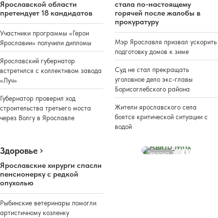
Ярославской области
стала по-настоящему
претендует 18 кандидатов
горячей после жалобы в
прокуратуру
Участники программы «Герои
Мэр Ярославля призвал ускорить
Ярославии» получили дипломы
подготовку домов к зиме
Ярославский губернатор
Суд не стал прекращать
встретился с коллективом завода
уголовное дело экс-главы
«Луч»
Борисоглебского района
Губернатор проверил ход
Жители ярославского села
строительства третьего моста
боятся критической ситуации с
через Волгу в Ярославле
водой
Здоровье
Реклама
Ярославские хирурги спасли
пенсионерку с редкой
опухолью
Рыбинские ветеринары помогли
артистичному козленку