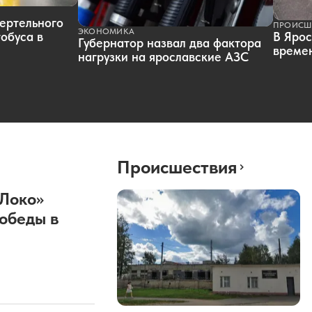
ертельного
ПРОИСШ
ЭКОНОМИКА
обуса в
В Ярос
Губернатор назвал два фактора
времен
нагрузки на ярославские АЗС
Происшествия
«Локо»
обеды в