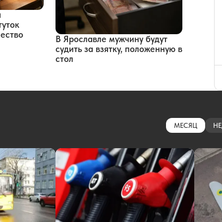
а
туток
чество
В Ярославле мужчину будут
судить за взятку, положенную в
стол
МЕСЯЦ
НЕ