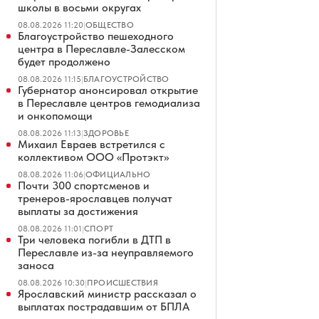
школы в восьми округах
08.08.2026 11:20
|
ОБЩЕСТВО
Благоустройство пешеходного
центра в Переславле-Залесском
будет продолжено
08.08.2026 11:15
|
БЛАГОУСТРОЙСТВО
Губернатор анонсировал открытие
в Переславле центров гемодиализа
и онкопомощи
08.08.2026 11:13
|
ЗДОРОВЬЕ
Михаил Евраев встретился с
коллективом ООО «Протэкт»
08.08.2026 11:06
|
ОФИЦИАЛЬНО
Почти 300 спортсменов и
тренеров-ярославцев получат
выплаты за достижения
08.08.2026 11:01
|
СПОРТ
Три человека погибли в ДТП в
Переславле из-за неуправляемого
заноса
08.08.2026 10:30
|
ПРОИСШЕСТВИЯ
Ярославский министр рассказал о
выплатах пострадавшим от БПЛА