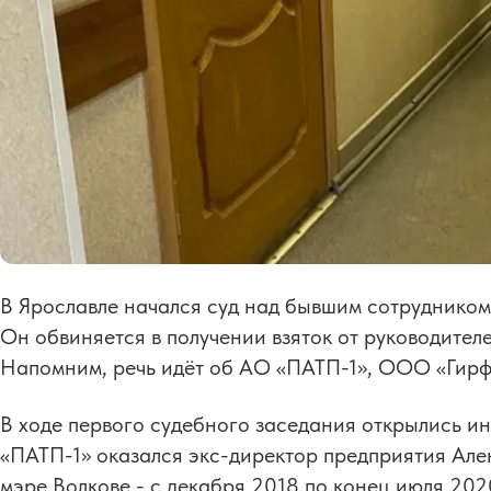
В Ярославле начался суд над бывшим сотруднико
Он обвиняется в получении взяток от руководител
Напомним, речь идёт об АО «ПАТП-1», ООО «Гирф
В ходе первого судебного заседания открылись и
«ПАТП-1» оказался экс-директор предприятия Але
мэре Волкове - с декабря 2018 по конец июля 2020