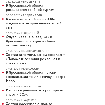
08.08.2026 08:02
|
ДЕНЬГИ
В Ярославской области
развивается грибной туризм
08.08.2026 07:02
|
ПРИРОДА
В ярославской «Арене 2000»
поднимут еще один чемпионский
стяг
07.08.2026 18:01
|
ХОККЕЙ
Опубликовано видео, как в
Ярославле легковушка сбила
мотоциклистку
07.08.2026 17:39
|
ПРОИСШЕСТВИЯ
Хартли вспомнил, зачем президент
«Локомотива» один раз зашел в
тренерскую
07.08.2026 17:02
|
ХОККЕЙ
В Ярославской области стоки
канализации текли в почву и озеро
Неро
07.08.2026 16:18
|
ОБЩЕСТВО
Россияне увеличивают расходы на
спорт и ЗОЖ
07.08.2026 15:47
|
СПОРТ
Хартли рассказал о звонке