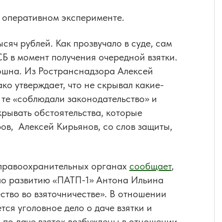
в оперативном эксперименте.
яч рублей. Как прозвучало в суде, сам
 в момент получения очередной взятки.
ношна. Из Ространснадзора Алексей
ко утверждает, что не скрывал какие-
 те «соблюдали законодательство» и
крывать обстоятельства, которые
ов, Алексей Кирьянов, со слов защиты,
 правоохранительных органах
сообщает
,
по развитию «ПАТП-1» Антона Ильина
ство во взяточничестве». В отношении
ся уголовное дело о даче взятки и
а по даче взяток возбуждены в отношении