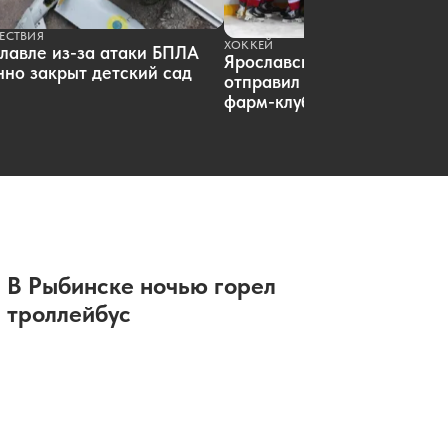
ЕСТВИЯ
ХОККЕЙ
лавле из-за атаки БПЛА
Ярославский «Локомотив»
но закрыт детский сад
отправил пятерых хоккеист
фарм-клуб
В Рыбинске ночью горел
троллейбус