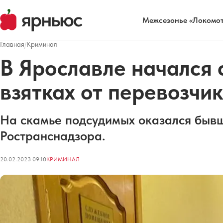
Межсезонье «Локомот
Главная
/
Криминал
В Ярославле начался с
взятках от перевозчи
На скамье подсудимых оказался быв
Ространснадзора.
20.02.2023 09:10
КРИМИНАЛ