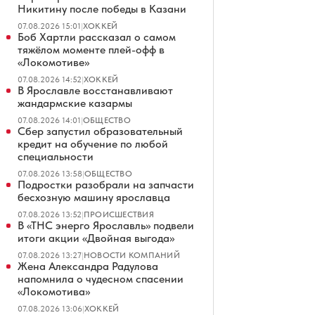
Никитину после победы в Казани
07.08.2026 15:01
|
ХОККЕЙ
Боб Хартли рассказал о самом
тяжёлом моменте плей-офф в
«Локомотиве»
07.08.2026 14:52
|
ХОККЕЙ
В Ярославле восстанавливают
жандармские казармы
07.08.2026 14:01
|
ОБЩЕСТВО
Сбер запустил образовательный
кредит на обучение по любой
специальности
07.08.2026 13:58
|
ОБЩЕСТВО
Подростки разобрали на запчасти
бесхозную машину ярославца
07.08.2026 13:52
|
ПРОИСШЕСТВИЯ
В «ТНС энерго Ярославль» подвели
итоги акции «Двойная выгода»
07.08.2026 13:27
|
НОВОСТИ КОМПАНИЙ
Жена Александра Радулова
напомнила о чудесном спасении
«Локомотива»
07.08.2026 13:06
|
ХОККЕЙ