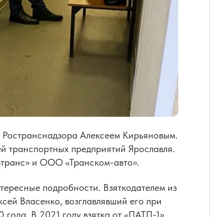
м Ространснадзора Алексеем Кирьяновым.
ей транспортных предприятий Ярославля.
транс» и ООО «Транском-авто».
нтересные подробности. Взяткодателем из
ксей Власенко, возглавлявший его при
 года. В 2021 году взятка от «ПАТП-1»