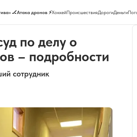
ива» 🏒
Атака дронов ⚡
Хоккей
Происшествия
Дороги
Деньги
Пог
уд по делу о
ков – подробности
ший сотрудник