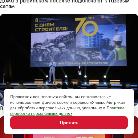
Дома в рыбинском поселке подключают к газовым
сетям
Продолжая пользоваться сайтом, вы соглашаетесь с
использованием файлов cookie и сервиса «Яндекс.Метрика»
В Ярославле наградили более 100 строителей
для обработки персональных данных, указанных в
Политике
обработки персональных данных
.
Принять