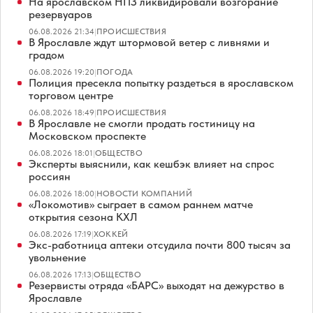
На ярославском НПЗ ликвидировали возгорание
резервуаров
06.08.2026 21:34
|
ПРОИСШЕСТВИЯ
В Ярославле ждут штормовой ветер с ливнями и
градом
06.08.2026 19:20
|
ПОГОДА
Полиция пресекла попытку раздеться в ярославском
торговом центре
06.08.2026 18:49
|
ПРОИСШЕСТВИЯ
В Ярославле не смогли продать гостиницу на
Московском проспекте
06.08.2026 18:01
|
ОБЩЕСТВО
Эксперты выяснили, как кешбэк влияет на спрос
россиян
06.08.2026 18:00
|
НОВОСТИ КОМПАНИЙ
«Локомотив» сыграет в самом раннем матче
открытия сезона КХЛ
06.08.2026 17:19
|
ХОККЕЙ
Экс-работница аптеки отсудила почти 800 тысяч за
увольнение
06.08.2026 17:13
|
ОБЩЕСТВО
Резервисты отряда «БАРС» выходят на дежурство в
Ярославле