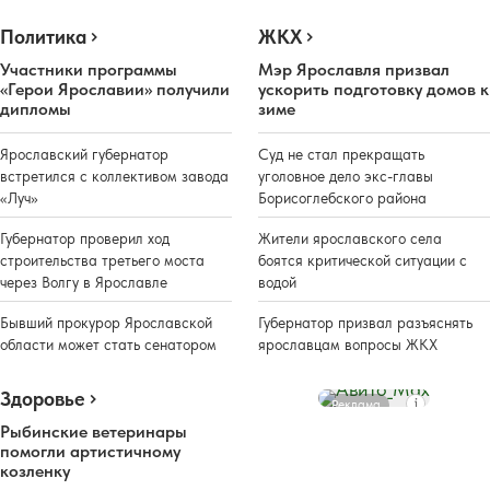
Политика
ЖКХ
Участники программы
Мэр Ярославля призвал
«Герои Ярославии» получили
ускорить подготовку домов к
дипломы
зиме
Ярославский губернатор
Суд не стал прекращать
встретился с коллективом завода
уголовное дело экс-главы
«Луч»
Борисоглебского района
Губернатор проверил ход
Жители ярославского села
строительства третьего моста
боятся критической ситуации с
через Волгу в Ярославле
водой
Бывший прокурор Ярославской
Губернатор призвал разъяснять
области может стать сенатором
ярославцам вопросы ЖКХ
Здоровье
Реклама
Рыбинские ветеринары
помогли артистичному
козленку