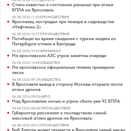
06.08.2026 12:01
|
ДОРОГИ
Стало известно о состоянии раненых при атаке
БПЛА на Ярославль
06.08.2026 11:33
|
ПРОИСШЕСТВИЯ
Ярославец пострадал при пожаре в садоводстве
«Нефтяник-2»
06.08.2026 10:57
|
ПРОИСШЕСТВИЯ
Погибшую во время свидания с турком модель из
Петербурга отпели в Белграде
06.08.2026 10:55
|
КРИМИНАЛ
На ярославских АЗС утром заметны очереди
06.08.2026 10:48
|
ОБЩЕСТВО
На ярославских официальных пляжах проверили
песок
06.08.2026 09:29
|
ОБЩЕСТВО
В Ярославле выезд в сторону Москвы открыли после
атаки дронов
06.08.2026 09:03
|
АВТО
Над Ярославлем ночью и утром сбили уже 92 БПЛА
06.08.2026 08:46
|
ПРОИСШЕСТВИЯ
Губернатор рассказал о последствиях самой
массовой атаки дронов на Ярославль
06.08.2026 08:11
|
ПРОИСШЕСТВИЯ
Боб Хартли может провести в Ярославле целый месяц