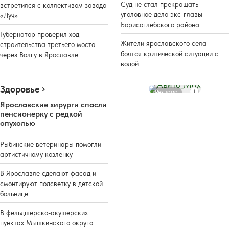
Суд не стал прекращать
встретился с коллективом завода
уголовное дело экс-главы
«Луч»
Борисоглебского района
Губернатор проверил ход
Жители ярославского села
строительства третьего моста
боятся критической ситуации с
через Волгу в Ярославле
водой
Здоровье
Реклама
Ярославские хирурги спасли
пенсионерку с редкой
опухолью
Рыбинские ветеринары помогли
артистичному козленку
В Ярославле сделают фасад и
смонтируют подсветку в детской
больнице
В фельдшерско-акушерских
пунктах Мышкинского округа