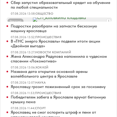
Сбер запустил образовательный кредит на обучение
по любой специальности
07.08.2026 13:58
|
ОБЩЕСТВО
Реклама
Подростки разобрали на запчасти бесхозную
машину ярославца
07.08.2026 13:52
|
ПРОИСШЕСТВИЯ
В «ТНС энерго Ярославль» подвели итоги акции
«Двойная выгода»
07.08.2026 13:27
|
НОВОСТИ КОМПАНИЙ
Жена Александра Радулова напомнила о чудесном
спасении «Локомотива»
07.08.2026 13:06
|
ХОККЕЙ
Названа дата открытия основной арены
волейбольного центра в Ярославле
07.08.2026 12:07
|
НАУКА
Ярославцу грозит пожизненный срок за госизмену
07.08.2026 11:53
|
ПРОИСШЕСТВИЯ
Победителям забега в Ярославле вручат бетонную
крышку люка
07.08.2026 11:44
|
СПОРТ
Ярославец не смог оспорить штраф и пени от
каршеринговой компании