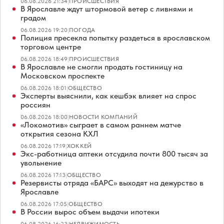
06.08.2026 21:34
|
ПРОИСШЕСТВИЯ
В Ярославле ждут штормовой ветер с ливнями и
градом
06.08.2026 19:20
|
ПОГОДА
Полиция пресекла попытку раздеться в ярославском
торговом центре
06.08.2026 18:49
|
ПРОИСШЕСТВИЯ
В Ярославле не смогли продать гостиницу на
Московском проспекте
06.08.2026 18:01
|
ОБЩЕСТВО
Эксперты выяснили, как кешбэк влияет на спрос
россиян
06.08.2026 18:00
|
НОВОСТИ КОМПАНИЙ
«Локомотив» сыграет в самом раннем матче
открытия сезона КХЛ
06.08.2026 17:19
|
ХОККЕЙ
Экс-работница аптеки отсудила почти 800 тысяч за
увольнение
06.08.2026 17:13
|
ОБЩЕСТВО
Резервисты отряда «БАРС» выходят на дежурство в
Ярославле
06.08.2026 17:05
|
ОБЩЕСТВО
В России вырос объем выдачи ипотеки
06.08.2026 16:23
|
НЕДВИЖИМОСТЬ