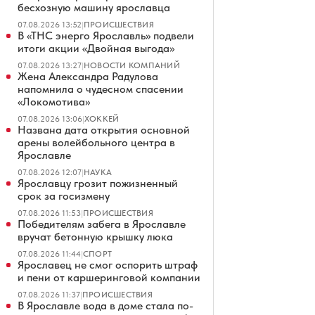
бесхозную машину ярославца
07.08.2026 13:52
|
ПРОИСШЕСТВИЯ
В «ТНС энерго Ярославль» подвели
итоги акции «Двойная выгода»
07.08.2026 13:27
|
НОВОСТИ КОМПАНИЙ
Жена Александра Радулова
напомнила о чудесном спасении
«Локомотива»
07.08.2026 13:06
|
ХОККЕЙ
Названа дата открытия основной
арены волейбольного центра в
Ярославле
07.08.2026 12:07
|
НАУКА
Ярославцу грозит пожизненный
срок за госизмену
07.08.2026 11:53
|
ПРОИСШЕСТВИЯ
Победителям забега в Ярославле
вручат бетонную крышку люка
07.08.2026 11:44
|
СПОРТ
Ярославец не смог оспорить штраф
и пени от каршеринговой компании
07.08.2026 11:37
|
ПРОИСШЕСТВИЯ
В Ярославле вода в доме стала по-