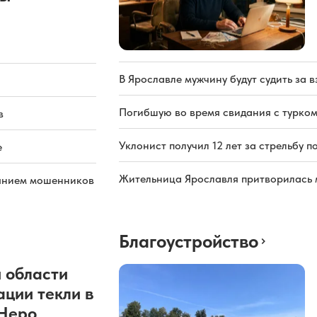
В Ярославле мужчину будут судить за в
Погибшую во время свидания с турком
в
Уклонист получил 12 лет за стрельбу п
е
Жительница Ярославля притворилась 
иянием мошенников
Благоустройство
 области
ации текли в
 Неро