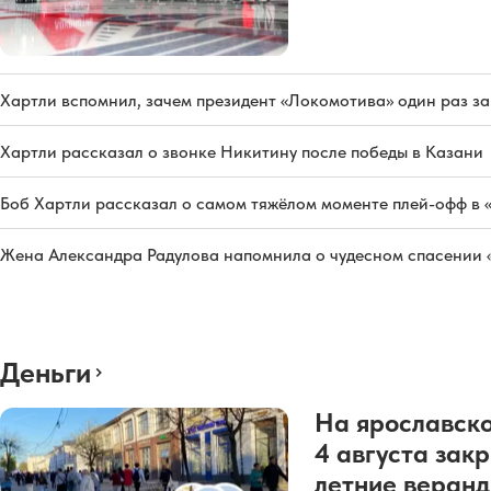
Хартли вспомнил, зачем президент «Локомотива» один раз з
Хартли рассказал о звонке Никитину после победы в Казани
Боб Хартли рассказал о самом тяжёлом моменте плей-офф в 
Жена Александра Радулова напомнила о чудесном спасении
Деньги
На ярославско
4 августа зак
летние веран