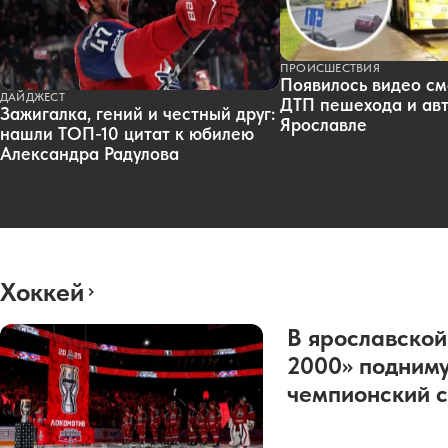
ПРОИСШЕСТВИЯ
Появилось видео см
ДАЙДЖЕСТ
ДТП пешехода и авт
Зажигалка, гений и честный друг:
Ярославле
нашли ТОП-10 цитат к юбилею
Александра Радулова
Хоккей
В ярославской
2000» подниму
чемпионский с