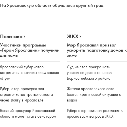
На Ярославскую область обрушился крупный град
Политика
ЖКХ
Участники программы
Мэр Ярославля призвал
«Герои Ярославии» получили
ускорить подготовку домов к
дипломы
зиме
Ярославский губернатор
Суд не стал прекращать
встретился с коллективом завода
уголовное дело экс-главы
«Луч»
Борисоглебского района
Губернатор проверил ход
Жители ярославского села
строительства третьего моста
боятся критической ситуации с
через Волгу в Ярославле
водой
Бывший прокурор Ярославской
Губернатор призвал разъяснять
области может стать сенатором
ярославцам вопросы ЖКХ