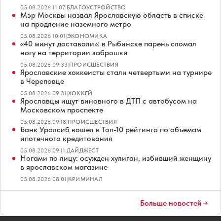
05.08.2026 11:07
|
БЛАГОУСТРОЙСТВО
Мэр Москвы назвал Ярославскую область в списке
на продление наземного метро
05.08.2026 10:01
|
ЭКОНОМИКА
«40 минут доставали»: в Рыбинске парень сломал
ногу на территории заброшки
05.08.2026 09:33
|
ПРОИСШЕСТВИЯ
Ярославские хоккеисты стали четвертыми на турнире
в Череповце
05.08.2026 09:31
|
ХОККЕЙ
Ярославцы ищут виновного в ДТП с автобусом на
Московском проспекте
05.08.2026 09:18
|
ПРОИСШЕСТВИЯ
Банк Уралсиб вошел в Топ-10 рейтинга по объемам
ипотечного кредитования
05.08.2026 09:11
|
ДАЙДЖЕСТ
Ногами по лицу: осужден хулиган, избивший женщину
в ярославском магазине
05.08.2026 08:01
|
КРИМИНАЛ
Больше новостей