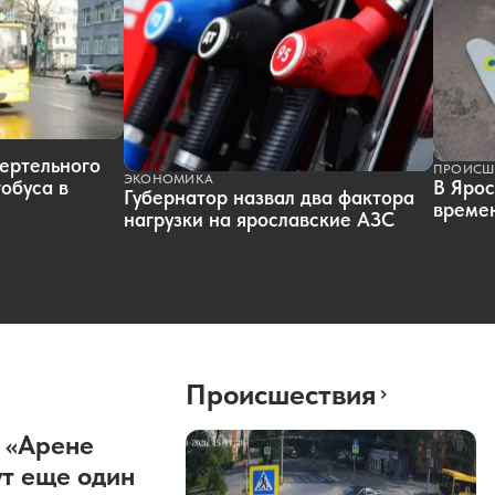
ертельного
ПРОИСШ
ЭКОНОМИКА
обуса в
В Ярос
Губернатор назвал два фактора
времен
нагрузки на ярославские АЗС
Происшествия
 «Арене
т еще один