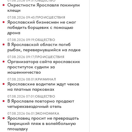
07.08.2026 09:51
|
ОБЩЕСТВО
Окрестности Ярославля покинули
клещи
07.08.2026 09:45
|
ПРОИСШЕСТВИЯ
Ярославский бизнесмен не смог
победить борщевик с помощью
дрона
07.08.2026 09:19
|
ОБЩЕСТВО
В Ярославской области погиб
рыбак, перевернувшийся на лодке
07.08.2026 09:17
|
ПРОИСШЕСТВИЯ
Организатора сайта ярославских
проституток судили за
мошенничество
07.08.2026 08:01
|
КРИМИНАЛ
Ярославские водители ждут чеков
на платных парковках
07.08.2026 07:01
|
ОБЩЕСТВО
В Ярославле повторно продают
четырехзвездочный отель
07.08.2026 06:01
|
ЭКОНОМИКА
Ярославец просит не превращать
Тверицкий пляж в волейбольную
площадку