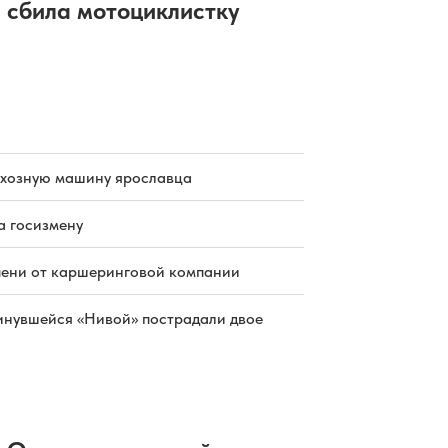
сбила мотоциклистку
схозную машину ярославца
а госизмену
пени от каршеринговой компании
инувшейся «Нивой» пострадали двое