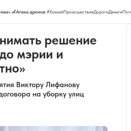
ива» 🏒
Атака дронов ⚡
Хоккей
Происшествия
Дороги
Деньги
Пог
инимать решение
до мэрии и
тно»
ятия Виктору Лифанову
договора на уборку улиц