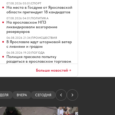
07.08.2026 05:01
|
СПОРТ
На места в Госдуме от Ярославской
области претендует 18 кандидатов
07.08.2026 04:01
|
ПОЛИТИКА
На ярославском НПЗ
ликвидировали возгорание
резервуаров
06.08.2026 21:34
|
ПРОИСШЕСТВИЯ
В Ярославле ждут штормовой ветер
с ливнями и градом
06.08.2026 19:20
|
ПОГОДА
Полиция пресекла попытку
раздеться в ярославском торговом
центре
Больше новостей
06.08.2026 18:49
|
ПРОИСШЕСТВИЯ
В Ярославле не смогли продать
гостиницу на Московском
проспекте
06.08.2026 18:01
|
ОБЩЕСТВО
ДЕЛЯ
ВЧЕРА
СЕГОДНЯ
Эксперты выяснили, как кешбэк
влияет на спрос россиян
06.08.2026 18:00
|
НОВОСТИ КОМПАНИЙ
«Локомотив» сыграет в самом