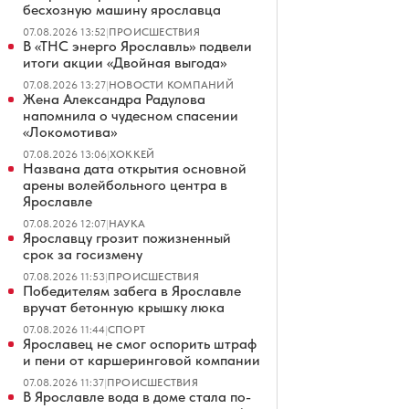
бесхозную машину ярославца
07.08.2026 13:52
|
ПРОИСШЕСТВИЯ
В «ТНС энерго Ярославль» подвели
итоги акции «Двойная выгода»
07.08.2026 13:27
|
НОВОСТИ КОМПАНИЙ
Жена Александра Радулова
напомнила о чудесном спасении
«Локомотива»
07.08.2026 13:06
|
ХОККЕЙ
Названа дата открытия основной
арены волейбольного центра в
Ярославле
07.08.2026 12:07
|
НАУКА
Ярославцу грозит пожизненный
срок за госизмену
07.08.2026 11:53
|
ПРОИСШЕСТВИЯ
Победителям забега в Ярославле
вручат бетонную крышку люка
07.08.2026 11:44
|
СПОРТ
Ярославец не смог оспорить штраф
и пени от каршеринговой компании
07.08.2026 11:37
|
ПРОИСШЕСТВИЯ
В Ярославле вода в доме стала по-